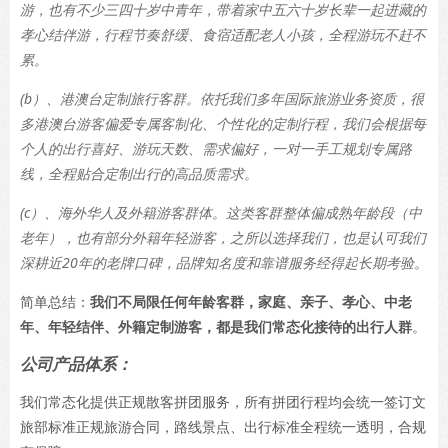
游，也有不少三四十岁中青年，带着家中五六十岁长辈一起进藏的
孝心结伴游，行程节奏舒缓、食宿适配老人小孩，全程游玩不赶不
累。
(b）、港澳台定制旅行客群。依托我们多年国际旅游业务资质，很
多港澳台游客偏爱专属客制化、个性化的定制行程，我们会根据每
个人的出行喜好、游玩天数、需求偏好，一对一手工规划专属路
线，全程贴合定制出行的高品质需求。
(c）、海外华人及外籍游客群体。这类客群整体偏成熟年龄段（中
老年），也有部分外籍年轻游客，之所以选择我们，也是认可我们
深耕近20年的老牌口碑，品牌知名度和靠谱服务经得起长期考验。
简单总结：
我们不局限任何年龄客群，家庭、亲子、孝心、中老
年、年轻结伴、外籍定制游客，都是我们常态化接待的出行人群
。
公司产品体系：
我们常态化提供正规散客拼团服务，所有拼团行程均会统一签订文
旅部标准正规旅游合同，路线景点、出行标准全程统一透明，合规