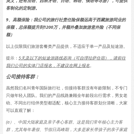
英文，还有法语、西班牙语、日语、韩语、俄语等导游），可提供
客制化的定制游。
9、高额保险：我公司的旅行社责任险保额远高于西藏旅游同业的
保额，总保额提升到1200万，并额外叠加旅游意外险（不同保
额）
以上仅限我们旅游套餐类产品提供，不适应于单一产品及短途游。
提示：
5天及以下的短途游路线咨询（可自理拉萨住宿），请前往
我们公司的实体门店报名，不建议在网上报名
。
公司接待客群：
虽然我们名叫青年国际旅行社，但接待客群没有年龄限制，不专门
只做年轻人团队。我们的产品线路兼顾全年龄段出行需求，男女老
幼、不同出行结伴类型都适配，核心主力接待客群划分清晰，大家
可以直观了解：
(a）、中国大陆家庭及亲子孝心客群。这是我们常年核心主力客
群，尤其每年暑假、节假日高峰期，大多是家长带孩子的亲子家庭