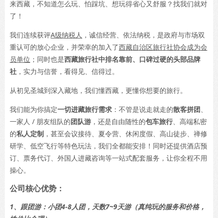
来西藏，不知道怎么玩、怕踩坑、想玩得省心又舒服？找我们就对
了！
我们连续获评
A级纳税人
，诚信经营、依法纳税，是政府与市场双
重认可的放心企业，并荣幸的加入了
西藏自治区旅行社协会成为会
员单位
；同时也是
西藏旅行社中排名靠前、口碑过硬的头部品牌
社
，实力与信誉，看得见、信得过。
从初见圣城到深入藏地，我们懂西藏，更懂你想要的旅行。
我们能为你搞定
一切进藏旅行需求
：不管是说走就走的
散客拼团
、
一家人 / 朋友组队的
团队游
，还是自由随性的
包车旅行
、高端私密
的
私人定制
，甚至会议接待、夏令营、休闲度假、高山徒步、禅修
研学、低空飞行等特色玩法，我们全都能安排！同时还提供酒店预
订、票务代订、外国人进藏咨询等一站式配套服务，让你全程不用
操心。
公司核心优势：
1、跟团游：小团4-8人团，天数7~9天游（真纯玩的服务和价格，