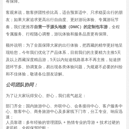
有保障。
客观来说，散客拼团性价比高，适合预算适中、只求稳妥出行的朋
友；如果大家追求更高出行自由度、更好游玩体验、专属游玩节
奏，我们更推荐
自营一手源头地接（DMC）的定制包车游
，全程
专属服务、行程随心调整，游玩体验和服务品质更有保障。
额外说明：为了全面保障大家的出行体验，把西藏的精华更好地呈
现给您，今年我们优化了产品体系，目前我们的主要精力主推5天
及以上西藏深度精品游，5天以内短途线路基本不再主推，短途拼
团环节多、协调复杂，易出现各类体验问题，为规避不必要的纠纷
和不佳体验，敬请各位朋友谅解。
公司团队协同：
为了让大家玩得安心、舒心，我们底气超足：
部门齐全：国内旅游中心、外联中心、会务接待中心、客户服务中
心、散客中心、商务旅游中心及多家线下门市，分工专业、响应迅
速；
人员靠谱：多年经验的管理团队 + 热情专业的导游 + 技术过硬的
老司机，全程保驾护航；