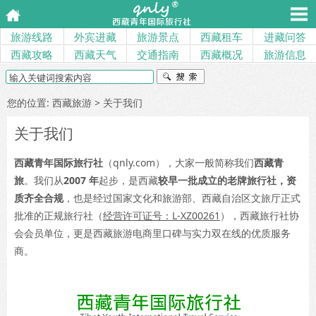
旅游线路
外宾进藏
旅游景点
西藏租车
进藏问答
西藏攻略
西藏天气
交通指南
西藏概况
旅游信息
您的位置:
西藏旅游
> 关于我们
关于我们
西藏青年国际旅行社
（qnly.com），大家一般简称我们
西藏青
旅
。我们从
2007 年
起步，是西藏
较早一批成立的老牌旅行社，资
质齐全合规
，也是经过国家文化和旅游部、西藏自治区文旅厅正式
批准的正规旅行社（
经营许可证号：L-XZ00261
），西藏旅行社协
会会员单位，更是西藏旅游电商里口碑与实力双在线的优质服务
商。