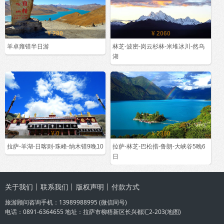
¥ 280
¥ 2060
羊卓雍错半日游
林芝-波密-岗云杉林-米堆冰川-然乌
湖
¥ 0
¥ 2360
拉萨-羊湖-日喀则-珠峰-纳木错9晚10
拉萨-林芝-巴松措-鲁朗-大峡谷5晚6
日
关于我们
联系我们
版权声明
付款方式
旅游顾问咨询手机：
13989988995
(微信同号)
电话：0891-6364655 地址：拉萨市柳梧新区长兴都汇2-203(
地图
)