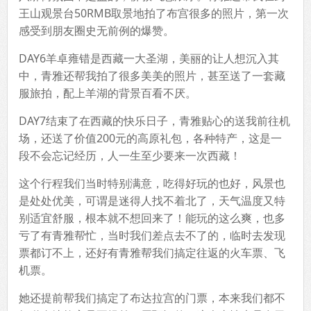
王山观景台50RMB取景地拍了布宫很多的照片，第一次
感受到朋友圈史无前例的爆赞。
DAY6羊卓雍错是西藏一大圣湖，美丽的让人想沉入其
中，青雅还帮我拍了很多美美的照片，甚至送了一套藏
服旅拍，配上羊湖的背景百看不厌。
DAY7结束了在西藏的快乐日子，青雅贴心的送我前往机
场，还送了价值200元的高原礼包，各种特产，这是一
段不会忘记经历，人一生至少要来一次西藏！
这个行程我们当时特别满意，吃得好玩的也好，风景也
是处处优美，可谓是迷得人找不着北了，天气温度又特
别适宜舒服，根本就不想回来了！能玩的这么爽，也多
亏了有青雅帮忙，当时我们差点去不了的，临时去发现
票都订不上，还好有青雅帮我们搞定往返的火车票、飞
机票。
她还提前帮我们搞定了布达拉宫的门票，本来我们都不