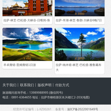
¥ 3160
¥ 3980
拉萨-林芝-巴松措-大峡谷-日喀则-珠
拉萨-羊湖-林芝-鲁朗-大峡谷6晚7日
¥ 480
¥ 2880
羊卓雍错-普姆雍错1日游
拉萨-纳木错-林芝-巴松措-雅鲁藏布
大
关于我们
联系我们
版权声明
付款方式
旅游顾问咨询手机：
13989988995
(微信同号)
电话：0891-6364655 地址：拉萨市柳梧新区长兴都汇2-203(
地图
)
经营许可证编号：L-XZ00261 备案号：
渝ICP备2022001649号