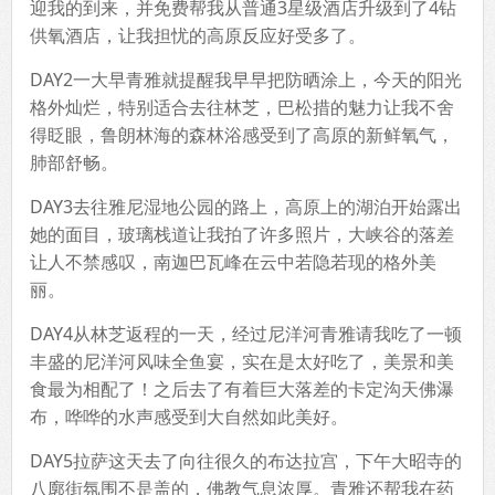
迎我的到来，并免费帮我从普通3星级酒店升级到了4钻
供氧酒店，让我担忧的高原反应好受多了。
DAY2一大早青雅就提醒我早早把防晒涂上，今天的阳光
格外灿烂，特别适合去往林芝，巴松措的魅力让我不舍
得眨眼，鲁朗林海的森林浴感受到了高原的新鲜氧气，
肺部舒畅。
DAY3去往雅尼湿地公园的路上，高原上的湖泊开始露出
她的面目，玻璃栈道让我拍了许多照片，大峡谷的落差
让人不禁感叹，南迦巴瓦峰在云中若隐若现的格外美
丽。
DAY4从林芝返程的一天，经过尼洋河青雅请我吃了一顿
丰盛的尼洋河风味全鱼宴，实在是太好吃了，美景和美
食最为相配了！之后去了有着巨大落差的卡定沟天佛瀑
布，哗哗的水声感受到大自然如此美好。
DAY5拉萨这天去了向往很久的布达拉宫，下午大昭寺的
八廓街氛围不是盖的，佛教气息浓厚。青雅还帮我在药