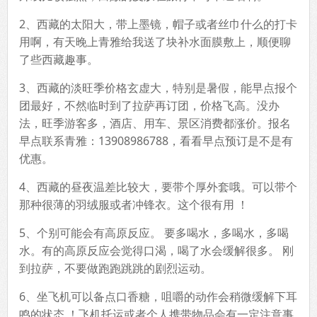
2、西藏的太阳大，带上墨镜，帽子或者丝巾什么的打卡
用啊，有天晚上青雅给我送了块补水面膜敷上，顺便聊
了些西藏趣事。
3、西藏的淡旺季价格玄虚大，特别是暑假，能早点报个
团最好，不然临时到了拉萨再订团，价格飞高。没办
法，旺季游客多，酒店、用车、景区消费都涨价。报名
早点联系青雅：13908986788，看看早点预订是不是有
优惠。
4、西藏的昼夜温差比较大，要带个厚外套哦。可以带个
那种很薄的羽绒服或者冲锋衣。这个很有用 ！
5、个别可能会有高原反应。 要多喝水，多喝水，多喝
水。有的高原反应会觉得口渴，喝了水会缓解很多。 刚
到拉萨，不要做跑跑跳跳的剧烈运动。
6、坐飞机可以备点口香糖，咀嚼的动作会稍微缓解下耳
鸣的状态 ！飞机托运或者个人携带物品会有一定注意事