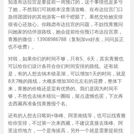
知道布达拉宫是要提前一周预订的，这个事情也是多亏
了她，不然我们可就根本没查清攻略、在布达拉宫门口
急得团团转的其他游客一样干瞪眼了。果然交给她安排
很省心还放心。你顾虑布达拉宫的问题，不妨找青雅问
问她家的结伴游路线，她会提前给你预订布达拉宫票，
青雅的微信：13908986788（复制加vx好友，问问反正
也不收费）。
对啦，如果你们的时间不够，只有5、6天，其实青雅也
可以给你们设计条符合你们时间安排的路线。还有就
是，有的人想去纳木错圣湖，可以增加1天的时间，就是
8天7晚的路线，大概多增加300元左右的花费，整体下
来，青雅的价格还是蛮有优势的。我们是因为时间不
够，不然也去纳木错玩一圈啦，留点遗憾也罢，下次再
去西藏再准备找青雅报个名。
还有的人想去日喀则+珠峰、阿里南线等，也可以找青雅
给你安排，不过第一次来西藏，不建议直接去珠峰、阿
里这些地方，一个是海拔高，另外一个就是需要提前找