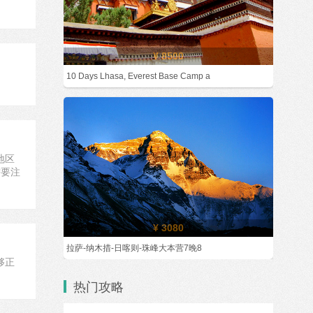
¥ 8500
10 Days Lhasa, Everest Base Camp a
地区
需要注
¥ 3080
拉萨-纳木措-日喀则-珠峰大本营7晚8
够正
热门攻略