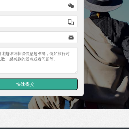


