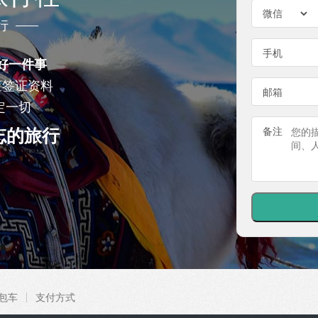
行
手机
好一件事
查签证资料
邮箱
定一切
忘的旅行
备注
包车
支付方式