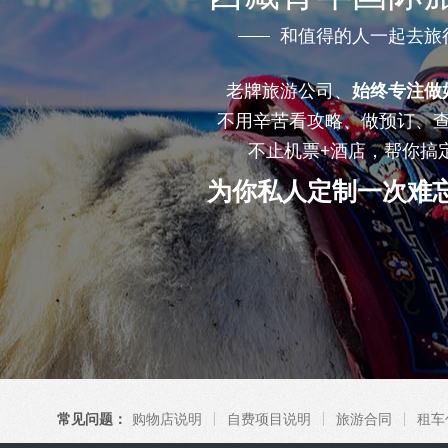
和值得的人一起去旅
老牌旅游公司、
始终专注做
不用辛苦看攻略、做预订、
不止机票+酒店，帮你搞
为你私人定制一次难
常见问题：
购物店说明
自费项目说明
旅游合同
租车