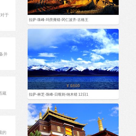
¥ 2000
，对于
拉萨-珠峰-玛旁雍错-冈仁波齐-古格王
备并
¥ 6600
西藏
拉萨-林芝-珠峰-日喀则-纳木错 12日1
藏的