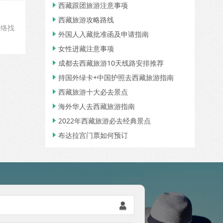
西藏跟团旅游注意事项

西藏旅游攻略路线

网络找
外国人入藏批准函及申请指南

女性进藏注意事项

成都去西藏旅游10天线路安排推荐

持国外绿卡+中国护照去西藏旅游指南

西藏旅游十大必去景点

海外华人去西藏旅游指南

2022年西藏旅游必去经典景点

布达拉宫门票如何预订

