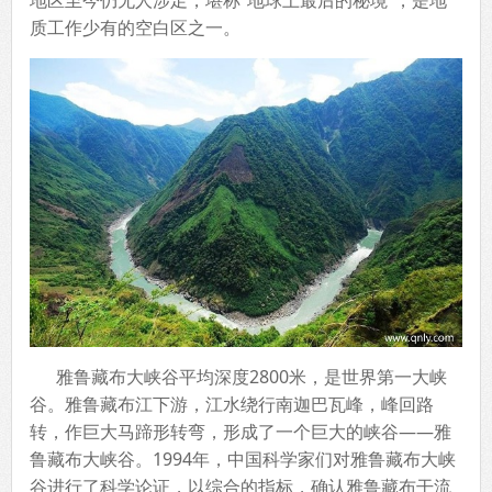
地区至今仍无人涉足，堪称“地球上最后的秘境”，是地
质工作少有的空白区之一。
雅鲁藏布大峡谷平均深度2800米，是世界第一大峡
谷。雅鲁藏布江下游，江水绕行南迦巴瓦峰，峰回路
转，作巨大马蹄形转弯，形成了一个巨大的峡谷——雅
鲁藏布大峡谷。1994年，中国科学家们对雅鲁藏布大峡
谷进行了科学论证，以综合的指标，确认雅鲁藏布干流