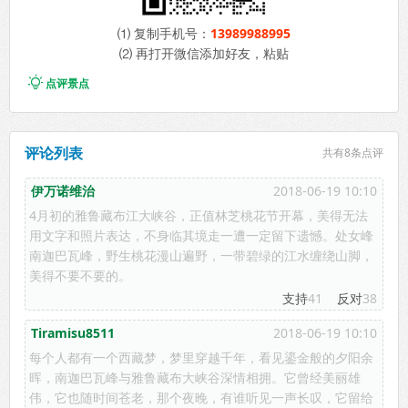
⑴ 复制手机号：
13989988995
⑵ 再打开微信添加好友，粘贴

点评景点
评论列表
共有
8条点评
伊万诺维治
2018-06-19 10:10
4月初的雅鲁藏布江大峡谷，正值林芝桃花节开幕，美得无法
用文字和照片表达，不身临其境走一遭一定留下遗憾。处女峰
南迦巴瓦峰，野生桃花漫山遍野，一带碧绿的江水缠绕山脚，
美得不要不要的。
支持
41
反对
38
Tiramisu8511
2018-06-19 10:10
每个人都有一个西藏梦，梦里穿越千年，看见鎏金般的夕阳余
晖，南迦巴瓦峰与雅鲁藏布大峡谷深情相拥。它曾经美丽雄
伟，它也随时间苍老，那个夜晚，有谁听见一声长叹，它留给