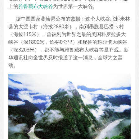
上的
雅鲁藏布大峡谷
为世界第一大峡谷。
据中国国家测绘局公布的数据：这个大峡谷北起米林
县的大渡卡村（海拔2880米），南到墨脱县巴措卡村
（海拔115米），曾被列为世界之最的美国科罗拉多大
峡谷（深1800米，长440公里）和秘鲁的科尔卡大峡谷
（深3203米），都不能与雅鲁藏布大峡谷等量齐观。新
华通讯社向全世界及时报道了这一消息，全球为之轰
动。