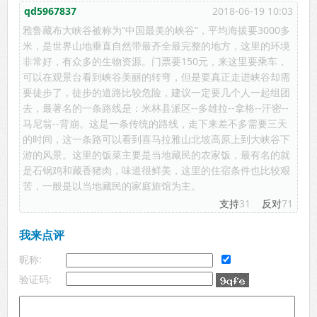
qd5967837
2018-06-19 10:03
雅鲁藏布大峡谷被称为“中国最美的峡谷”，平均海拔要3000多
米，是世界山地垂直自然带最齐全最完整的地方，这里的环境
非常好，有众多的生物资源。门票要150元，来这里要乘车，
可以在观景台看到峡谷美丽的转弯，但是要真正走进峡谷却需
要徒步了，徒步的道路比较危险，建议一定要几个人一起组团
去，最著名的一条路线是：米林县派区--多雄拉--拿格--汗密--
马尼翁--背崩。这是一条传统的路线，走下来差不多需要三天
的时间，这一条路可以看到喜马拉雅山北坡高原上到大峡谷下
游的风景。这里的饭菜主要是当地藏民的农家饭，最有名的就
是石锅鸡和藏香猪肉，味道很鲜美，这里的住宿条件也比较艰
苦，一般是以当地藏民的家庭旅馆为主。
支持
31
反对
71
我来点评
昵称:
验证码: