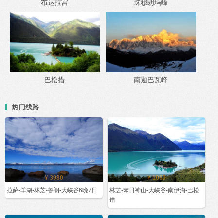
布达拉宫
珠穆朗玛峰
巴松措
南迦巴瓦峰
热门线路
¥ 3980
¥ 1060
拉萨-羊湖-林芝-鲁朗-大峡谷6晚7日
林芝-苯日神山-大峡谷-南伊沟-巴松
错