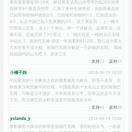
瀑布落差都在30-50米。峡谷具有从高山冰雪带到低河谷热带
雨林等9个垂直自然带，汇集了多种生物资源，包括青藏高原
已知高等植物种类的2/3，已知哺乳动物的1/2，已知昆虫的
4/5，以及中国已知大型真菌的3/5。 进了景区后 ，上一辆大
巴类似公交车，没人一个座位，有一个讲解员。这辆车去，这
辆车回。沿途开辟了3个景点： 1、情比石坚 一棵树从石头缝
中钻出 2、南加巴瓦峰 据说一年就看的到12回，我们这次雾太
大实在看不清全貌。南迦巴瓦峰全貌是一个卧睡的女郎。 我就
拍拍隐约的山头吧 3、滚滚江水
支持
72
反对
61
小橘子妈
2018-06-19 10:07
中国最美的十大峡谷之首的雅鲁藏布大峡谷，听景不逛景，实
际效果没有想象中的壮观；中国最美的十大名山之首的南迦巴
瓦峰，号称是云中漫步，今年依然在云中，但幸运的是今天没
下雨。而且林芝的乡村应该是中国最美的乡村，
支持
42
反对
38
yolanda_y
2018-06-19 10:06
雅鲁藏布大峡谷的精华是南迦巴瓦峰，遇到好的天气，一路蓝