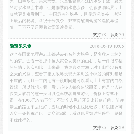
天，山峰尽现，美景无敌。只是雅鲁藏布江的水少了些，夏天
的时候水量会丰沛，但是雨季雨水也会多，会很影响风景，山
峰就更是难看到了。“中国最美的峡谷”，世界最深峡谷，地球
上最后的秘境。路况十分复杂，郑重提醒自驾游的谨慎再谨
慎，千万不要只顾着欣赏沿途美景。
支持
73
反对
39
璐璐呆呆傻
2018-06-19 10:05
这个在国家地理杂志上都赫赫有名的大峡谷，是多数人去林芝
时的梦。去看一看那个被大家公认美丽的山谷，是一件很幸福
的事情，其实相比于山来讲，我更喜欢大海，对于山谷没有那
么大的兴趣，查看了相关攻略发现大家对这个峡谷的评判都是
不错的，而且一年内还有一段时间是可以看到山上有雪的自然
景观，所以就想去看一看，很多人都会建议跟团，但是个人建
议去大峡谷的这一天可以包车或者自驾游玩，价格上有些小
贵，在1000元左右不等，不过个人觉得还是比较值得的。前往
景区的路面不是很好，游玩的时候小虫也比较多，所以建议可
以穿一条长裤游玩，要穿运动鞋，看到风景如话的峡谷，总是
不虚此行的。
支持
75
反对
39