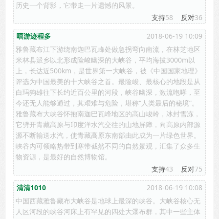
历史一个背影，它带走一片遗憾的风景。
支持
58
反对
36
嘻游迹程多
2018-06-19 10:09
雅鲁藏布江下游绕南迦巴瓦峰处做急拐弯向南流，在林芝地区
米林县派乡以北形成险峻幽深的大峡谷，平均海拔3000m以
上，长达近500km，是世界第一大峡谷，被《中国国家地理》
评选为中国最美的十大峡谷之首。最险峻、最核心的地段是从
白玛狗雄往下长约近百公里的河段，峡谷幽深，激流咆哮，至
今还无人能够通过，其艰难与危险，堪称“人类最后的秘境”。
雅鲁藏布大峡谷怀抱南迦巴瓦峰地区的高山峻岭，冰封雪冻，
它劈开青藏高原与印度洋水汽交往的山地屏障，向高原内部源
源不断输送水汽，使青藏高原东南部由此成为一片绿色世界。
峡谷内可领略热带到寒带截然不同的自然景观，汇集了众多生
物资源，是最好的自然博物馆。
支持
43
反对
75
清清1010
2018-06-19 10:08
中国西藏雅鲁藏布大峡谷是地球上最深的峡谷。大峡谷核心无
人区河段的峡谷河床上有罕见的四处大瀑布群，其中一些主体