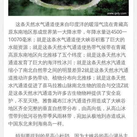
这条天然水气通道使来自印度洋的暖湿气流在青藏高
原东南地区形成世界第一大降水带，年降水量达4500一
10070毫米；就是这条水气通道使大峡谷积蓄了巨大的
水能资源；就是这条天然水气通道使热带气候带在青藏
高原东南地区向北推移了五个纬度；就是这条天然水汽
通道发育了巨大的海洋性冰川；就是这条天然水汽通道
缩小了南北自然带之间的明显差异2就是这条天然水汽通
道推动许多热带动、植物分布向北推移；就是这条天然
水汽通道促进了喜马拉雅山脉南北生物的混合与交流Z就
是这条天然水汽通道为许多古生物物种提供了安全庇
护，不至灭绝。雅鲁藏布江水汽通道作用造成了大峡谷
地区齐全完整的垂直自然带分布，由高向低，从高山冰
雪带到低河谷热带季风雨林带，宛如从极地到赤道或从
中国东北来到海南岛一样。
特别要提到的是高山杜鹃，因为大峡谷的高山灌丛主