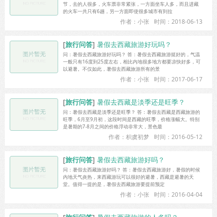
节，去的人很多，火车票非常紧张，一方面坐车人多，而且进藏
的火车一共只有6趟，另一方面即使很多城市有到拉
作者：小张
时间：2018-06-13
[
旅行问答
]
暑假去西藏旅游好玩吗？
问：暑假去西藏旅游好玩吗？ 答：暑假去西藏旅游挺好的，气温
一般只有16度到25度左右，相比内地很多地方都要凉快好多，可
以避暑。不仅如此，暑假去西藏旅游所有的景
作者：小张
时间：2017-06-17
[
旅行问答
]
暑假去西藏是淡季还是旺季？
问：暑假去西藏是淡季还是旺季？ 答：暑假去西藏是西藏旅游的
旺季，6月至9月初，这段时间是西藏的旺季，价格涨幅大。特别
是暑期的7-8月之间的价格浮动非常大，景色最
作者：枳虞初梦
时间：2016-05-12
[
旅行问答
]
暑假去西藏旅游好吗？
问：暑假去西藏旅游好吗？ 答：暑假去西藏旅游好，暑假的时候
内地天气炎热，来西藏游玩可以很好的避暑，西藏是避暑的天
堂。值得一提的是，暑假去西藏旅游要提前预定
作者：小张
时间：2016-04-04