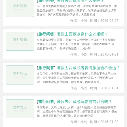
[
旅行问答
]
暑假去西藏旅游的人多吗？
问：暑假去西藏旅游的人多吗？ 答：暑假是西藏旅游的旺季，学
生也都放假了，来西藏旅游的人就多了，旺季的价格也要比淡季
贵许多。9月来西藏是最好的选择，人流量相对
作者：小张
时间：2016-02-27
[
旅行问答
]
暑假去西藏该穿什么衣服呢？
今年暑假想要去西藏，是第一次去没经验，所以问一下有经验的
大神们几个问题，这个季节去西藏一般穿什么样的衣服呢？ 带一
些夏装就可以了，西藏早晚温差大，另外加
作者：小刘
时间：2016-01-31
[
旅行问答
]
暑假去西藏或者青海旅游合不合适？
各位亲们，暑假想去旅游，想去西南地区，但是会不会太干太热
啊，你们觉得暑假去西藏或者青海旅游合适吗？ 只要你想去的
话，去哪里都是合适的啊，你去西藏，西藏就合适，
作者：小刘
时间：2016-01-31
[
旅行问答
]
暑假去西藏游玩要提前订房吗？
暑假时候，大约七月底八月初，这个时候是不是西藏旅游的旺季
啊，如果这个时间去西藏旅游的话，是不是要提前订房间？ 是的
哦，夏季是进藏的绝对旺季，因为这时候的西
作者：小刘
时间：2016-01-30