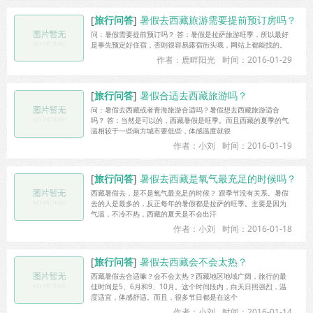
[
旅行问答
]
暑假去西藏旅游需要提前预订房吗？
问：暑假需要提前预订吗？ 答：暑假是拉萨旅游旺季，所以最好
是事先预定好住宿，否则很容易露宿街头哦，网站上都能找的。
作者：鹿畔阳光
时间：2016-01-29
[
旅行问答
]
暑假合适去西藏旅游吗？
问：暑假去西藏或者青海旅游合适吗？暑假想去西藏旅游适合
吗？ 答：当然是可以的，西藏暑假是旺季。而且西藏的夏季的气
温相较于一些南方城市要低些，体感温度就很
作者：小刘
时间：2016-01-19
[
旅行问答
]
暑假去西藏是氧气最充足的时候吗？
西藏暑假去，是不是氧气最充足的时候？ 跟季节没有关系。暑假
去的人是最多的，反正每年的暑假都是拉萨的旺季。主要是因为
气温，不冷不热，西藏的夏天是不会出汗
作者：小刘
时间：2016-01-18
[
旅行问答
]
暑假去西藏会不会太热？
西藏暑假去合适嘛？会不会太热？西藏地区地域广阔，旅行的最
佳时间是5、6月和9、10月。这个时间段内，白天日照强烈，温
度适宜，体感舒适。而且，很多节日都是在这个
作者：小刘
时间：2016-01-14