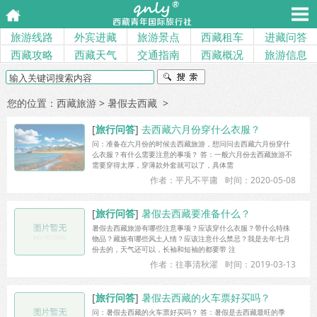
旅游线路
外宾进藏
旅游景点
西藏租车
进藏问答
西藏攻略
西藏天气
交通指南
西藏概况
旅游信息
您的位置：
西藏旅游
> 暑假去西藏 >
[
旅行问答
]
去西藏六月份穿什么衣服？
问：准备在六月份的时候去西藏旅游，想问问去西藏六月份穿什
么衣服？有什么需要注意的事项？ 答：一般六月份去西藏旅游不
需要穿得太厚，穿薄款外套就可以了，具体需
作者：平凡不平庸
时间：2020-05-08
[
旅行问答
]
暑假去西藏要准备什么？
暑假去西藏旅游有哪些注意事项？应该穿什么衣服？带什么特殊
物品？藏族有哪些风土人情？应该注意什么禁忌？我是去年七月
份去的，天气还可以，长袖和短袖的都要带 注
作者：往事清秋濯
时间：2019-03-13
[
旅行问答
]
暑假去西藏的火车票好买吗？
问：暑假去西藏的火车票好买吗？ 答：暑假是去西藏最旺的季