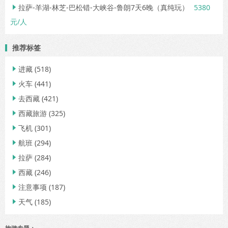
拉萨-羊湖-林芝-巴松错-大峡谷-鲁朗7天6晚（真纯玩）
5380

元/人
推荐标签
进藏
(518)

火车
(441)

去西藏
(421)

西藏旅游
(325)

飞机
(301)

航班
(294)

拉萨
(284)

西藏
(246)

注意事项
(187)

天气
(185)
