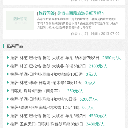
[
旅行问答
]
暑假去西藏旅游是旺季吗？
高考完后暑假准备和同学一起去西藏旅游，暑假是西藏旅游的旺
季吗？暑假西藏游的价格贵不贵？西藏旅游旺季就是暑假6月至9
月期间，价格相对淡季是要贵许多，暑假西
作者：小刘
时间：2013-07-09
热卖产品
拉萨-林芝-巴松错-鲁朗-大峡谷-羊湖-纳木措7晚8日
2680元/人

拉萨-林芝-巴松错-鲁朗-大峡谷-羊湖6晚7日
2180元/人

拉萨-羊湖-日喀则-珠峰-纳木错9晚10日游
0元/人

拉萨-林芝-珠峰-日喀则–纳木错10晚11天
0元/人

日喀则-珠峰4日游（商务车）
1350元/人

拉萨-羊湖-日喀则-珠峰-纳木错10日游
5200元/人

拉萨+珠峰+阿里南线+纳木错 12天11晚
0元/人

拉萨-林芝-巴松错-鲁朗-大峡谷-羊湖6晚7日
4560元/人

拉萨-圣象天门-日喀则-珠穆朗玛峰8晚9日
3480元/人
