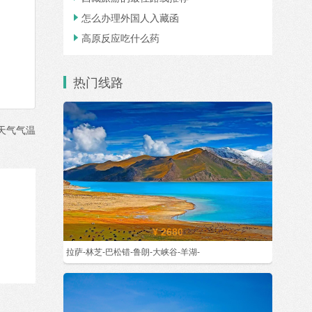
怎么办理外国人入藏函

高原反应吃什么药

热门线路
天气气温
¥ 2680
拉萨-林芝-巴松错-鲁朗-大峡谷-羊湖-