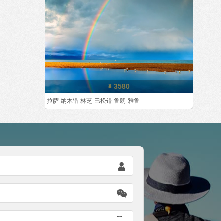
¥ 3580
拉萨-纳木错-林芝-巴松错-鲁朗-雅鲁


