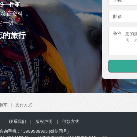
好一件事
查签证资料
邮箱
定一切
忘的旅行
备注
包车
支付方式
联系我们
版权声明
付款方式
咨询手机：
13989988995
(微信同号)