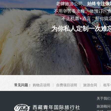
老牌旅游公司、
始终专注做
不用辛苦看攻略、做预订、
不止机票+酒店，帮你搞
为你私人定制一次难
常见问题：
购物店说明
自费项目说明
旅游合同
租车
关于我们
旅游顾问