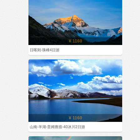
¥ 1160
日喀则-珠峰4日游
¥ 1160
山南-羊湖-普姆雍措-40冰川2日游