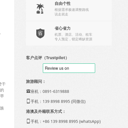
自由个性

根据需求极速调整路线
说走就走
省心省力

、
机票、酒店、活动、租车
专人预定，锁定稀缺资源
客户点评（Trustpilot）
旅游顾问：
赞干
的
座机：0891-6319888

早
手机：139 8998 8995 (同微信)

族
港澳及外籍联系方式：
手机：+86 139 8998 8995 (whatsApp)
