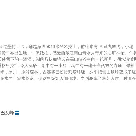
经过墨竹工卡，翻越海拔5013米的
米拉山
，前往素有“西藏九寨沟，小瑞
松赞干布出生地，中流砥柱，感受西藏江南山青水秀带来的心旷神怡。午
，天使留下的一滴泪，湖的形状如镶嵌在高山峡谷中的一轮新月，湖水清澈
香格里拉”，令人沉醉，湖中有一小岛，岛中有一建于唐代末的寺庙—错松
峰，冰川，原始森林，古迹将巴松措紧紧环绕，夕阳把雪山顶峰变成了红
在水面，湖水悠蓝，使这里宛如人间仙境。之后驱车至林芝入住，时间在
迦巴瓦峰