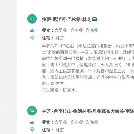
拉萨-尼洋河-巴松措-林芝
餐食：
含早餐 含中餐 含晚餐
住宿：
林芝
早餐后7：00左右（布达拉宫白塔集合）出发乘车
士”之称的西藏江南—林芝，沿尼洋河东行，途经
前往红教圣湖—
巴松措
（游览时间约1.5小时）
底，雪山相映湖中，情趣莹然，令人真正的回到“
庙，殿内主供莲花祖师、千手观音和金童玉女。雪
色，底部仍然是浓重的青黛，近湖的树林剪影浮动
20：00左右。
特别赠送：矿泉水。
林芝 -色季拉山-鲁朗林海-雅鲁藏布大峡谷-南
餐食：
含早餐 含中餐 含晚餐
住宿：
林芝