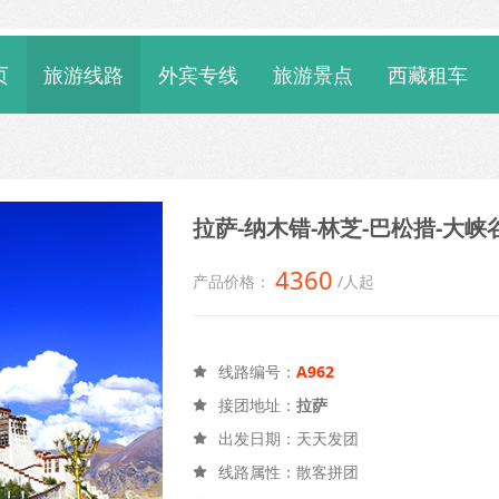
页
旅游线路
外宾专线
旅游景点
西藏租车
拉萨-纳木错-林芝-巴松措-大峡谷
4360
产品价格：
/人起
线路编号：
A962

接团地址：
拉萨

出发日期：天天发团

线路属性：散客拼团
