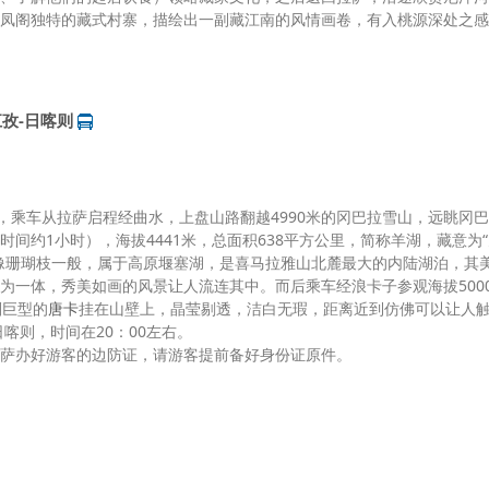
凤阁独特的藏式村寨，描绘出一副藏江南的风情画卷，有入桃源深处之感
江孜-日喀则
，乘车从拉萨启程经曲水，上盘山路翻越4990米的冈巴拉雪山，远眺冈
时间约1小时），海拔4441米，总面积638平方公里，简称羊湖，藏意为
像珊瑚枝一般，属于高原堰塞湖，是喜马拉雅山北麓最大的内陆湖泊，其
为一体，秀美如画的风景让人流连其中。而后乘车经浪卡子参观海拔500
副巨型的
唐卡
挂在山壁上，晶莹剔透，洁白无瑕，距离近到仿佛可以让人
喀则，时间在20：00左右。
萨办好游客的边防证，请游客提前备好身份证原件。