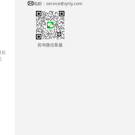
电邮：
service@qnly.com

咨询微信客服
餐后
见