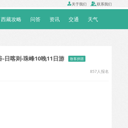

关于我们

联系我们
西藏攻略
问答
资讯
交通
天气
-日喀则-珠峰10晚11日游
散客拼团
857人报名