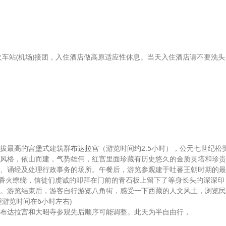
火车站(机场)接团，入住酒店做高原适应性休息。当天入住酒店请不要洗头
拔最高的宫堡式建筑群
布达拉宫
（游览时间约2.5小时），公元七世纪松
风格，依山而建，气势雄伟，红宫里面珍藏有历史悠久的金质灵塔和珍贵
、诵经及处理行政事务的场所。午餐后，游览参观建于吐蕃王朝时期的最
日香火缭绕，信徒们虔诚的叩拜在门前的青石板上留下了等身长头的深深印
。游览结束后，游客自行游览八角街，感受一下西藏的人文风土，浏览民
游览时间在6小时左右)
布达拉宫和大昭寺参观先后顺序可能调整。此天为半自由行，