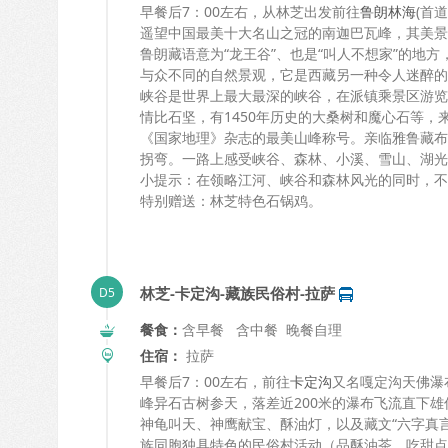
早餐后7：00左右，从林芝出发前往
鲁朗林海
(首
遥望中国最美十大名山之冠的南迦巴瓦峰，其美景
鲁朗藏语意为“龙王谷”、也是“叫人不想家”的地
与众不同的自然景观，它是西藏另一种令人迷醉的
峡谷是世界上最大最深的峡谷，在派镇乘景区游览
情比石坚，有1450年历史的大桑树和魔心石等
《国家地理》杂志的最美山峰称号。亲临雅鲁藏布
拐弯。一路上感受峡谷、森林、小溪、雪山、湖光
小提示：在领略江河、峡谷和森林风光的同时，不
特别赠送：林芝特色石锅鸡。
林芝-卡定沟-藏族民俗村-拉萨
餐食：
含早餐 含中餐 晚餐自理
住宿：
拉萨
早餐后7：00左右，前往
卡定沟
又名嘎定沟天佛瀑
峰异石古树参天，落差近200米的瀑布飞流直下
神龟叫天、神鹰献宝、酥油灯，以及藏文“六字真
族同胞独具特色的民俗村活动（品酥油茶、吃甜点