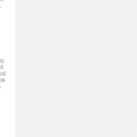
。
巴拉
“天
美冠
0多
触