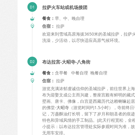
拉萨火车站或机场接团
餐食：
早、中、晚自理
住宿：
拉萨
欢迎来到雪域高原海拔3650米的圣城拉萨，拉萨
洗澡，少活动，以尽快适应高原气候环境。
布达拉宫-大昭寺-八角街
餐食：
含早餐 中餐自理 晚餐自理
住宿：
拉萨
游览充满浓郁虔诚信仰的圣城拉萨，前往世界上海
布为迎娶文成公主而兴建，整座宫殿有鲜明的藏式
壁画、唐卡、佛像，白宫是西藏历代达赖喇嘛起居
的佛堂-
大昭寺
（游览时间约1.5小时），寺前终
记，万盏酥油灯长明，留下了岁月和朝圣者的痕迹
特色和异域风情的手工制品。(此天行程宽松，全程
小提示：以布达拉宫管理处实际参观时间为准，故
无用车安排。