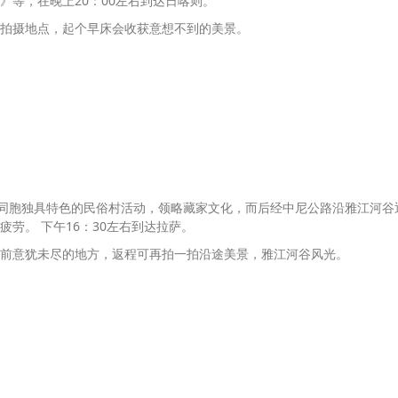
》等，在晚上
20
：
00
左右到达日喀则。
拍摄地点，起个早床会收获意想不到的美景。
同胞独具特色的民俗村活动，领略藏家文化，而后经中尼公路沿雅江河谷
疲劳。
下午
16
：
30
左右到达拉萨。
前意犹未尽的地方，返程可再拍一拍沿途美景，雅江河谷风光。