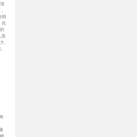
顶
，
鲁朗
，此
的
入选
大
右。
奇
、
藏
畔