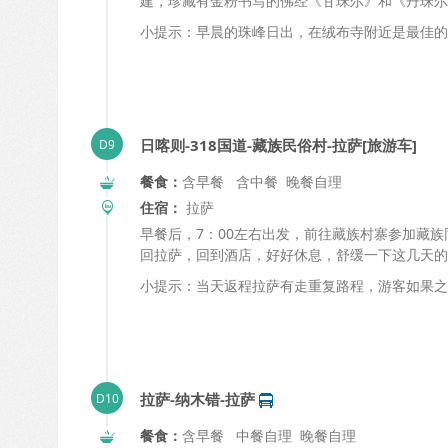
建，珍藏有金粉书写的佛经《甘珠尔》和《丹珠尔
小提示：早晨的珠峰日出，在绒布寺附近是最佳的
日喀则-318国道-藏族民俗村-拉萨[旅游车]
餐食：
含早餐 含中餐 晚餐自理
住宿：
拉萨
早餐后，
7
：
00
左右出发，前往藏族村寨参加藏族
回拉萨，回到酒店，好好休息，舒缓一下这几天的
小提示：当天返程拉萨有走重复路程，游客如果之
拉萨-纳木错-拉萨
餐食：
含早餐 中餐自理 晚餐自理