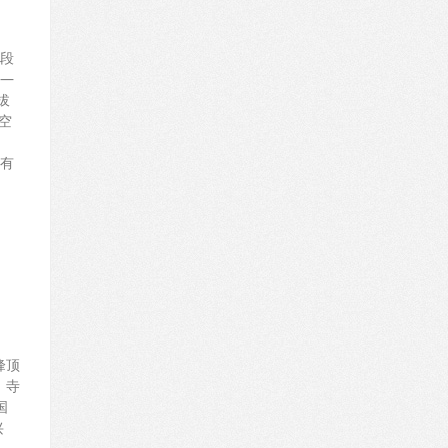
中段
—
拔
空
有
峰顶
，寺
国
兴