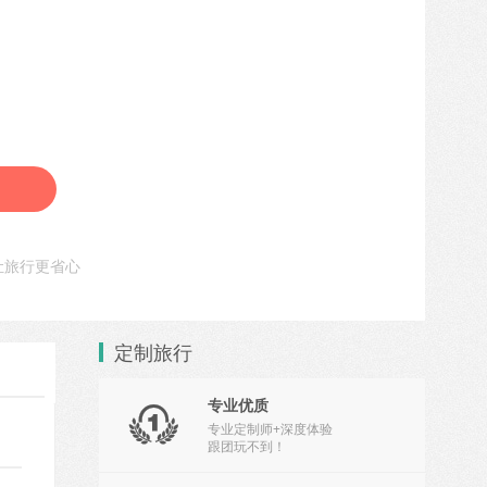
让旅行更省心
定制旅行
专业优质

专业定制师+深度体验
跟团玩不到！