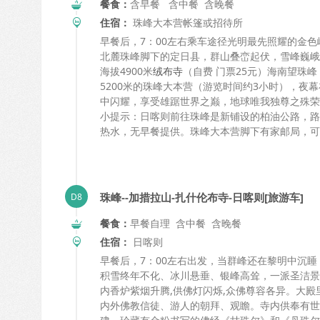
餐食：
含早餐 含中餐 含晚餐
住宿：
珠峰大本营帐篷或招待所
早餐后，7：00左右乘车途径光明最先照耀的金色
北麓珠峰脚下的定日县，群山叠峦起伏，雪峰巍峨
海拔4900米
绒布寺
（自费 门票25元）海南望珠
5200米的珠峰大本营（游览时间约3小时），
中闪耀，享受雄踞世界之巅，地球唯我独尊之殊荣。
小提示：日喀则前往珠峰是新铺设的柏油公路，路
热水，无早餐提供。珠峰大本营脚下有家邮局，可
珠峰--加措拉山-扎什伦布寺-日喀则[旅游车]
餐食：
早餐自理 含中餐 含晚餐
住宿：
日喀则
早餐后，
7
：
00
左右出发，当群峰还在黎明中沉睡
积雪终年不化、冰川悬垂、银峰高耸，一派圣洁景
内香炉紫烟升腾
,
供佛灯闪烁
,
众佛尊容各异。大殿
内外佛教信徒、游人的朝拜、观瞻。寺内供奉有世