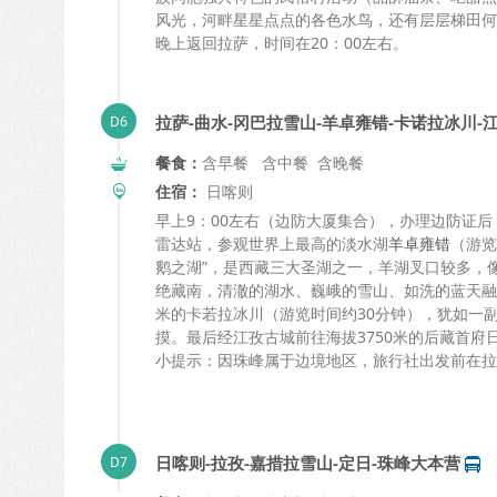
风光，河畔星星点点的各色水鸟，还有层层梯田何
晚上返回拉萨，时间在20：00左右。
拉萨-曲水-冈巴拉雪山-羊卓雍错-卡诺拉冰川-
餐食：
含早餐 含中餐 含晚餐
住宿：
日喀则
早上9：00左右（边防大厦集合），办理边防证后
雷达站，参观世界上最高的淡水湖
羊卓雍错
（游览
鹅之湖”，是西藏三大圣湖之一，羊湖叉口较多，
绝藏南，清澈的湖水、巍峨的雪山、如洗的蓝天融
米的卡若拉冰川（游览时间约30分钟），犹如一
摸。最后经江孜古城前往海拔3750米的后藏首府日
小提示：因珠峰属于边境地区，旅行社出发前在拉
日喀则-拉孜-嘉措拉雪山-定日-珠峰大本营