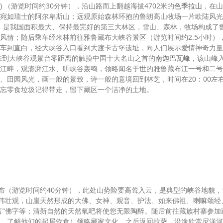
道) （游览时间约30分钟），沿山路而上翻越海拔4702米的
色季拉山
，在山
宛如瑞士的阿尔卑斯山；远观原始森林环抱的鲁朗高山牧场一片欧陆风光
方，是我国面积最大、保持最完好的第三大林区，雪山、森林，牧场构成了
风情；随后乘车经米林前往雅鲁藏布大峡谷景区（游览时间约2.5小时）
车到直白，经大峡谷入口看到大渡卡古堡遗址，向人们展示爱情神奇力量
，来到大峡谷观景台零距离的触摸中国十大名山之首的
南迦巴瓦峰
，该山峰
江畔，观澎湃江水、听峡谷轰鸣，领略闻名于世的雅鲁藏布江一号和二号
、田园风光，画一般的景致，诗一般的意境回到林芝，时间在20：00左
忘零食垃圾记得带走，留下藏区一个洁净的土地。
布（游览时间约40分钟），此处山势险要高耸入云，是典型的峡谷地貌，
雄伟壮观，山崖天然形成的大佛、女神、观音、护法、如来佛祖、喇嘛颂经
言”佛字等；清新自然的天然氧吧将使您无限陶醉。随后前往藏族村寨参加
、了解他们的起居饮食）领略藏家文化，之后返回拉萨，沿途欣赏尼洋河