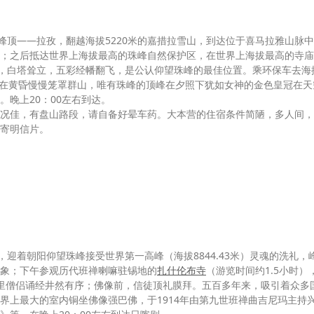
峰顶——拉孜，翻越海拔5220米的嘉措拉雪山，到达位于喜马拉雅山脉
；之后抵达世界上海拔最高的珠峰自然保护区，在世界上海拔最高的寺庙
峰，白塔耸立，五彩经幡翻飞，是公认仰望珠峰的最佳位置。乘环保车去海
夜幕在黄昏慢慢笼罩群山，唯有珠峰的顶峰在夕照下犹如女神的金色皇冠在天
晚上20：00左右到达。
况佳，有盘山路段，请自备好晕车药。大本营的住宿条件简陋，多人间，
寄明信片。
，迎着朝阳仰望珠峰接受世界第一高峰（海拔
8844.43
米
）灵魂的洗礼，
象；下午参观历代班禅喇嘛驻锡地的
扎什伦布寺
（游览时间约
1.5
小时）
里僧侣诵经井然有序；佛像前，信徒顶礼膜拜。五百多年来，吸引着众多
界上最大的室内铜坐佛像强巴佛，于
1914
年由第九世班禅曲吉尼玛主持