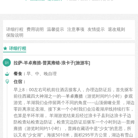
详细行程
费用说明
温馨提示
注意事项
友情提示
退改规则
保险说明
详细行程

拉萨-羊卓雍措-普莫雍错-浪卡子[旅游车]
餐食：
早、中、晚自理
住宿：
早上8：00左右司机前往酒店接客人，办理边防证后，首先驱车
前往西藏四大神湖之一的---
羊卓雍措
（游览时间约1小时）参观
游览，羊湖我们会停留两个不同的角度-----山顶俯瞰全景 ，湖边
零距离亲近圣湖。接下来一个小时我们会沿着湖岸线持续行车，
也算是半环羊湖， 羊湖游览结束后经过浪卡子县到达浪卡子边
防检查站检查边防证，检查完边防证后驱车一个小时到达---普姆
雍措（游览时间约1小时），普姆在藏语中是“少女”的意思，所
以又名“少女湖”，海拔5010米，面积295平方公里，湖边有雪山