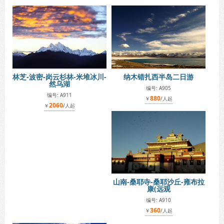
林芝-波密-岗云杉林-米堆冰川-
纳木错扎西半岛二日游
然乌湖
编号: A905
编号: A911
880
￥
/人起
2060
￥
/人起
山南-桑耶寺-桑耶沙丘-雍布拉
康(远观
编号: A910
360
￥
/人起