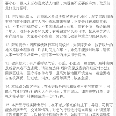
要小心，藏人未必都喜欢被人拍摄，为避免不必要的麻烦，取景前
最好先打招呼。
11. 行程游玩提示：西藏地区多是少数民族居住地区，深受宗教影响
有些习惯不能以城市人的心态标准来衡量，不要去计较和指责他
们。不要和司机吵架，不要离团观藏人葬礼，偶有不慎，就会触怒
当地人，引起不必要的风波；有关藏族的风俗习惯、禁忌等导游会
有详细介绍，大家要小心留意、紧记在心敬请尊重当地民风民俗。
12. 限速提示：因
西藏线路
行车时间较长，为保障安全，拉萨以外的
地区路段全程限速，许多时间是在车上，难免不能按时吃饭，请客
人带一些零食及饼干，也可带一些西洋参用于提神。
13. 健康提示：有严重呼吸气管、心脏、心血管、糖尿病、精神疾病
及感冒患者不宜进藏，请谨慎选择(后附
高原反应
的详细应对办法)。
因藏区经济、医疗等条件有限，且高海拔地区环境复杂，请旅游者
自备抗高反、防过敏、消炎、感冒等药品，以备急需。
14. 本线路为散客拼团，在承诺服务内容和标准不变的前提下 ，可
能会与其他旅行社的客人合并用车，共同游玩。如您提交订单，则
视为接受旅行社拼团后统一安排行程。
15. 本产品行程实际出行中，在不减少景点的前提下，导游、司机可
能会根据天气、交通等情况，对您的行程进行适当调整（如调整景
点游览顺序等），以确保行程顺利进行。如因不可抗力等因素确实