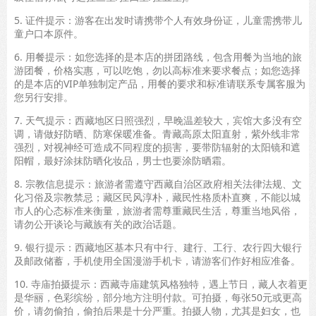
5. 证件提示：游客在出发时请携带个人有效身份证，儿童需携带儿
童户口本原件。
6. 用餐提示：如您选择的是本店的拼团路线，包含用餐为当地的旅
游团餐，价格实惠，可以吃饱，勿以高标准来要求餐点；如您选择
的是本店的VIP单独制定产品，用餐的要求和标准请联系专属客服为
您另行安排。
7. 天气提示：西藏地区日照强烈，早晚温差较大，宾馆大多没有空
调，请做好防晒、防寒保暖准备。青藏高原太阳直射，紫外线非常
强烈，对视神经可造成不同程度的损害，要带防辐射的太阳镜和遮
阳帽，最好涂抹防晒化妆品，男士也要涂防晒霜。
8. 宗教信息提示：旅游者需遵守西藏自治区政府相关法律法规、文
化习俗及宗教禁忌；藏区民风淳朴，藏民性格质朴直爽，不能以城
市人的心态标准来衡量，旅游者需尊重藏民生活，尊重当地风俗，
请勿公开谈论与藏族有关的政治话题。
9. 银行提示：西藏地区基本只有中行、建行、工行、农行四大银行
及邮政储蓄，手机使用全国漫游手机卡，请游客们作好相应准备。
10. 寺庙拍摄提示：西藏寺庙建筑风格独特，遇上节日，藏人衣着更
是华丽，色彩缤纷，部分地方注明付款。可拍摄，每张50元或更高
价，请勿偷拍，偷拍后果是十分严重。拍摄人物，尤其是妇女，也