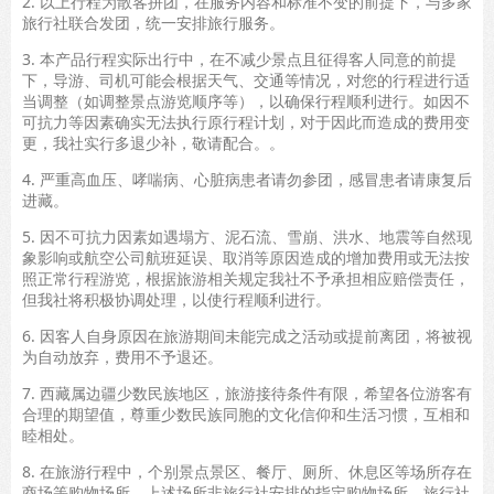
2. 以上行程为散客拼团，在服务内容和标准不变的前提下，与多家
旅行社联合发团，统一安排旅行服务。
3. 本产品行程实际出行中，在不减少景点且征得客人同意的前提
下，导游、司机可能会根据天气、交通等情况，对您的行程进行适
当调整（如调整景点游览顺序等），以确保行程顺利进行。如因不
可抗力等因素确实无法执行原行程计划，对于因此而造成的费用变
更，我社实行多退少补，敬请配合。。
4. 严重高血压、哮喘病、心脏病患者请勿参团，感冒患者请康复后
进藏。
5. 因不可抗力因素如遇塌方、泥石流、雪崩、洪水、地震等自然现
象影响或航空公司航班延误、取消等原因造成的增加费用或无法按
照正常行程游览，根据旅游相关规定我社不予承担相应赔偿责任，
但我社将积极协调处理，以使行程顺利进行。
6. 因客人自身原因在旅游期间未能完成之活动或提前离团，将被视
为自动放弃，费用不予退还。
7. 西藏属边疆少数民族地区，旅游接待条件有限，希望各位游客有
合理的期望值，尊重少数民族同胞的文化信仰和生活习惯，互相和
睦相处。
8. 在旅游行程中，个别景点景区、餐厅、厕所、休息区等场所存在
商场等购物场所，上述场所非旅行社安排的指定购物场所。旅行社