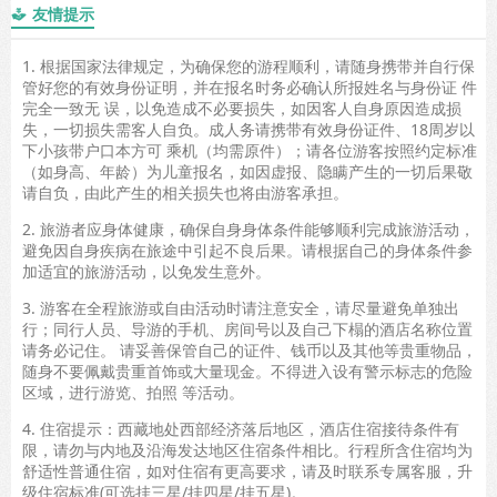
友情提示

1. 根据国家法律规定，为确保您的游程顺利，请随身携带并自行保
管好您的有效身份证明，并在报名时务必确认所报姓名与身份证 件
完全一致无 误，以免造成不必要损失，如因客人自身原因造成损
失，一切损失需客人自负。成人务请携带有效身份证件、18周岁以
下小孩带户口本方可 乘机（均需原件）；请各位游客按照约定标准
（如身高、年龄）为儿童报名，如因虚报、隐瞒产生的一切后果敬
请自负，由此产生的相关损失也将由游客承担。
2. 旅游者应身体健康，确保自身身体条件能够顺利完成旅游活动，
避免因自身疾病在旅途中引起不良后果。请根据自己的身体条件参
加适宜的旅游活动，以免发生意外。
3. 游客在全程旅游或自由活动时请注意安全，请尽量避免单独出
行；同行人员、导游的手机、房间号以及自己下榻的酒店名称位置
请务必记住。 请妥善保管自己的证件、钱币以及其他等贵重物品，
随身不要佩戴贵重首饰或大量现金。不得进入设有警示标志的危险
区域，进行游览、拍照 等活动。
4. 住宿提示：西藏地处西部经济落后地区，酒店住宿接待条件有
限，请勿与内地及沿海发达地区住宿条件相比。行程所含住宿均为
舒适性普通住宿，如对住宿有更高要求，请及时联系专属客服，升
级住宿标准(可选挂三星/挂四星/挂五星)。