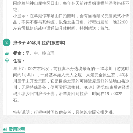
围绕着的神山库拉冈日山，每年冬天前往普姆雍措的游客络绎不
绝。
小提示：在羊湖停车场山口拍照时，会有当地藏民兜售藏式小饰
品，不买不要与其纠缠，以免发生口角。行程出发前一晚22:00
左右司机短信或电话通知具体时间。特别赠送：氧气。
浪卡子-40冰川-拉萨[旅游车]
餐食：
早、中、晚自理
住宿：
早上7：00左右出发，前往离不丹边境最近的---40冰川（游览时
间约1小时），一路基本如入无人之境，风景完全原生态，40冰
川属于未开发景区，它是目前发现的可接近度最好的陆地山岳冰
川，无需特殊装备，便可零距离接触。40冰川游览结束后途经普
玛江塘乡回到浪卡子县，沿羊湖回到拉萨，时间在19：00左
右。
特别说明：行程中时间仅供参考，具体以实际安排为准。
费用说明
