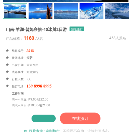
山南-羊湖-普姆雍措-40冰川2日游
短途旅行
1160
458人报名
产品价格：
/人起
线路编号：
A913

接团地址：
拉萨

出发日期：天天发团

线路属性：短途旅行

行程天数：2天

139 8998 8995

预订电话：
工作时间
周一～周五 早9:00-晚22:30
周六～周日 早10:30-晚21:00
在线预订
西藏青旅 · 定制旅行
不跟团不自助，让旅行更省心
