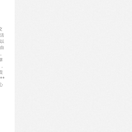
交
活
以
自
。
草
堂，
贡
**
心