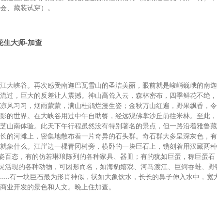
会、藏装试穿）。
花生大师-加查
江大峡谷。再次感受南迦巴瓦雪山的圣洁美丽，眼前就是峻峭巍峨的南迦
流过，巨大的反差让人震撼。神山高耸入云，森林密布，四季鲜花不绝，
凉风习习，烟雨蒙蒙，满山杜鹃烂漫生姿；金秋万山红遍，野果飘香，令
影的世界。在大峡谷用过中午自助餐，经远观佛掌沙丘前往米林。至此，
芝山南体验。此天下午行程虽然没有特别著名的景点，但一路沿着雅鲁藏
长的河滩上，密集地散布着一片奇异的石头群。奇石群大多呈深灰色，有
就象什么。江崖边一棵青冈树旁，横卧的一块巨石上，镌刻着用汉藏两种
千姿百态，有的仿若琳琅陈列的各种家具、器皿；有的犹如巨蛋，称巨蛋石
酷肖活灵活现的各种动物，可因形而名，如海豹嬉戏、河马渡江、巨鳄吞蛙、野
....有一块巨石最为形肖神似，状如大象饮水，长长的鼻子伸入水中，宽
商业开发的景色和人文。晚上住加查。