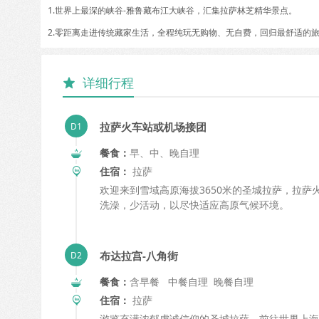
1.世界上最深的峡谷-雅鲁藏布江大峡谷，汇集拉萨林芝精华景点。
2.零距离走进传统藏家生活，全程纯玩无购物、无自费，回归最舒适的
详细行程

拉萨火车站或机场接团
餐食：
早、中、晚自理
住宿：
拉萨
欢迎来到雪域高原海拔3650米的圣城拉萨，拉萨
洗澡，少活动，以尽快适应高原气候环境。
布达拉宫-八角街
餐食：
含早餐 中餐自理 晚餐自理
住宿：
拉萨
游览充满浓郁虔诚信仰的圣城拉萨，前往世界上海