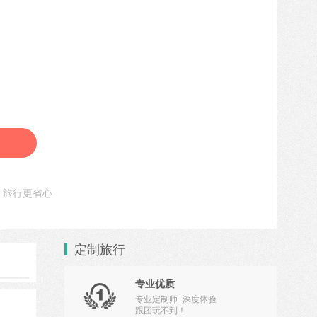
让旅行更省心
定制旅行
专业优质

专业定制师+深度体验
跟团玩不到！