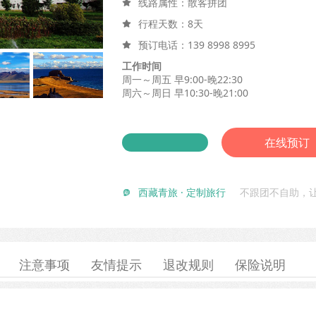
线路属性：散客拼团

行程天数：8天

预订电话：
139 8998 8995

工作时间
周一～周五 早9:00-晚22:30
周六～周日 早10:30-晚21:00
在线预订
西藏青旅 · 定制旅行
不跟团不自助，

注意事项
友情提示
退改规则
保险说明