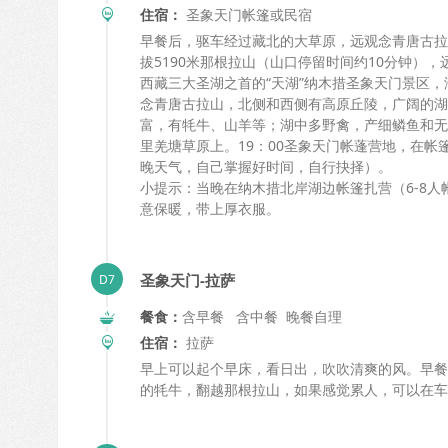
住宿：
圣象天门帐篷或民宿
早餐后，驱车经过藏北的大草原，远观念青唐古拉
拔5190米那根拉山（山口停留时间约10分钟）
西藏三大圣湖之首的“天湖”纳木措圣象天门景区，
念青唐古拉山，北侧和西侧有高原丘陵，广阔的湖
富，有牦牛、山羊等；湖中多野禽，产细鳞鱼和无
里羌塘草原上。19：00圣象天门帐蓬营地，在帐篷
晚天气，自己掌握好时间，自行抉择）。
小提示：当晚在纳木措北岸湖边帐篷扎营（6-8
意保暖，带上厚衣服。
圣象天门-拉萨
餐食：
含早餐 含中餐 晚餐自理
住宿：
拉萨
早上可以起个早床，看日出，吹吹清爽的风。早餐
的牦牛，翻越那根拉山，如果感觉累人，可以在车