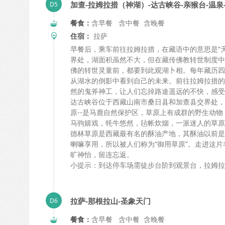
加查-拉姆拉措（神湖）-达古峡谷-亲猴台-温泉
餐食：
含早餐 含中餐 含晚餐
住宿：
拉萨
早餐后，乘车前往拉姆拉措，在藏语中的意思是“天
界处，湖面积虽然不大，但在藏传佛教转世制度中
佛的转世灵童前，都要到此观湖卜相。每年藏历四
从湖水的倒影中看到自己的未来。前往拉姆拉措的
然的鬼斧神工，让人们忘掉路途遥远的不快，感受
达古峡谷位于西藏山南市桑日县和加查县交界处，
原--是马鹿自然保护区，草原上有成群的野生动物
马驹嬉戏，牦牛悠然，毡帐炊烟，一派迷人的草原
德林草原是西藏最有名的酥油产地，其酥油以前是
喇嘛享用，所以被人们称为“御用草原”。走进这
旷神怡，留连忘返。
小提示：到达停车场需徒步台阶到观景台，拉姆拉
拉萨-那根拉山-圣象天门
餐食：
含早餐 含中餐 含晚餐