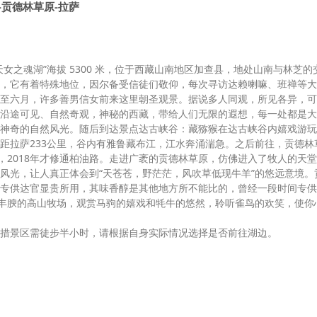
-贡德林草原-拉萨
女之魂湖”海拔 5300 米，位于西藏山南地区加查县，地处山南与林芝的
，它有着特殊地位，因尔备受信徒们敬仰，每次寻访达赖喇嘛、班禅等大
至六月，许多善男信女前来这里朝圣观景。据说多人同观，所见各异，可
沿途可见、自然奇观，神秘的西藏，带给人们无限的遐想，每一处都是大
神奇的自然风光。随后到达景点达古峡谷：藏猕猴在达古峡谷内嬉戏游玩
距拉萨233公里，谷内有雅鲁藏布江，江水奔涌湍急。之后前往，贡德林
，2018年才修通柏油路。走进广袤的贡德林草原，仿佛进入了牧人的天
风光，让人真正体会到“天苍苍，野茫茫，风吹草低现牛羊”的悠远意境。
专供达官显贵所用，其味香醇是其他地方所不能比的，曾经一段时间专供
片丰腴的高山牧场，观赏马驹的嬉戏和牦牛的悠然，聆听雀鸟的欢笑，使你
措景区需徒步半小时，请根据自身实际情况选择是否前往湖边。