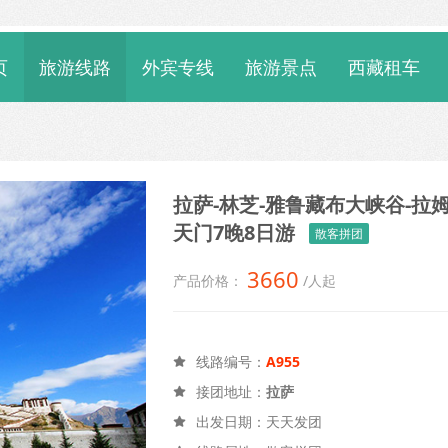
页
旅游线路
外宾专线
旅游景点
西藏租车
拉萨-林芝-雅鲁藏布大峡谷-拉
天门7晚8日游
散客拼团
3660
产品价格：
/人起
线路编号：
A955

接团地址：
拉萨

出发日期：天天发团
