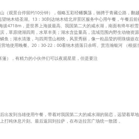
山（观景台停留约10分钟），领略五彩经幡飘荡，驰骋于青藏公路，翻
，远望纳木错圣湖。13：30到达纳木错北岸景区服务中心用午餐，午餐后前
海拔4718m，是世界上海拔最高、我国第二大的咸水湖，南面有终年积雪
滨，草原绕湖四周，水草丰美；湖水含盐量高，流域范围内野生动物资源
鳞鱼；湖水清澈，与四周雪山相映，风景秀丽，像一粒晶莹的明珠镶嵌在
营地使用晚餐。20：30-22：00看纳木措落日余晖、赏浩瀚银河 （根据
人帐篷），有精力的小伙伴们可以夜观星星，但是要注
后出发到当雄使用午餐，带着对我国第二大的咸水湖的留恋，远望着草地
上打盹休息片刻。最后返回到拉萨，在布达拉宫广场统一散团 。