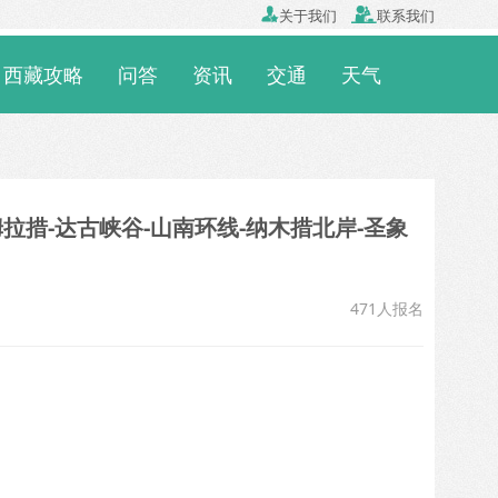

关于我们

联系我们
西藏攻略
问答
资讯
交通
天气
姆拉措-达古峡谷-山南环线-纳木措北岸-圣象
471人报名