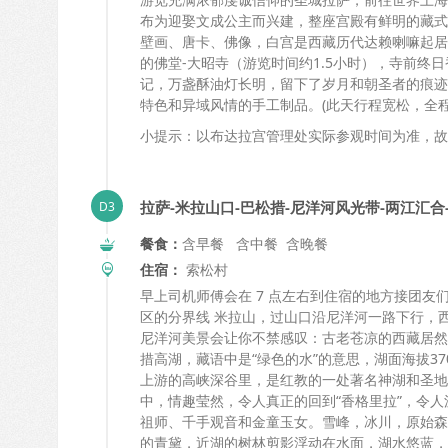
布为迎娶文成公主而兴建，整座宫殿有鲜明的藏式
壁画、唐卡、佛像，白宫是西藏历代达赖喇嘛起居
的佛堂-大昭寺（游览时间约1.5小时），寺前
记，万盏酥油灯长明，留下了岁月和朝圣者的痕迹
特色和异域风情的手工制品。(此天行程宽松，全程
小提示：以布达拉宫管理处实际参观时间为准，故
拉萨-米拉山口-巴松措-尼洋河风光带-两江汇
餐食：
含早餐 含中餐 含晚餐
住宿：
索松村
早上司机师傅会在 7 点左右到住宿的地方接团友
区的分界线 米拉山，过山口沿尼洋河一路下行，
尼洋河美景会让你不禁感叹：古老苍凉的西藏居然
措高湖，藏语中是“绿色的水”的意思，湖面海拔3
上游的高峡深谷里，是红教的一处著名神湖和圣地
中，情趣莹然，令人真正的回到“香格里拉”，令
祖师、千手观音和金童玉女。雪峰，冰川，原始森
的青黛，近湖的树林剪影浮动在水面，湖水悠蓝，