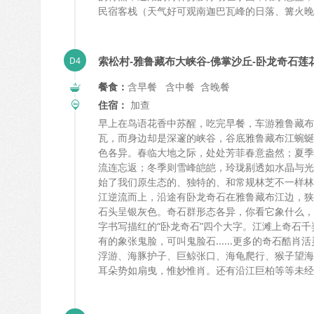
民宿客栈（天气好可观南迦巴瓦峰的日落、篝火晚
索松村-雅鲁藏布大峡谷-佛掌沙丘-卧龙奇石莲
餐食：
含早餐 含中餐 含晚餐
住宿：
加查
早上在鸟语花香中苏醒，吃完早餐，车游雅鲁藏布
瓦，而身边却是深邃的峡谷，谷底雅鲁藏布江蜿蜒
色各异。春临大地之际，处处芳菲春意盎然；夏季
流连忘返；冬季则雪峰皑皑，玲珑剔透如水晶与光
始了我们原生态的、独特的、和常规林芝不一样林
江逆流而上，沿途有卧龙奇石在雅鲁藏布江边，狭
石头呈银灰色。奇石群形态各异，你看它象什么，
字书写描红的“卧龙奇石”四个大字。江滩上奇石
有的象张鬼脸，可叫鬼脸石......更多的奇石
浮游、海豚护子、巨鲸张口、海龟爬行、猴子望海.
耳朵势如扇曳，惟妙惟肖。还有沿江巨柏等等未经