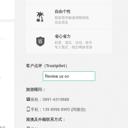
自由个性

根据需求极速调整路线
说走就走
省心省力

机票、酒店、活动、租车
专人预定，锁定稀缺资源
客户点评（Trustpilot）
、
旅游顾问：
座机：0891-6319888

手机：139 8998 8995 (同微信)

港澳及外籍联系方式：
赞干