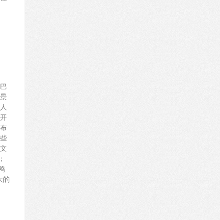
巴
景
人
开
布
些
文
；
鸭
大的