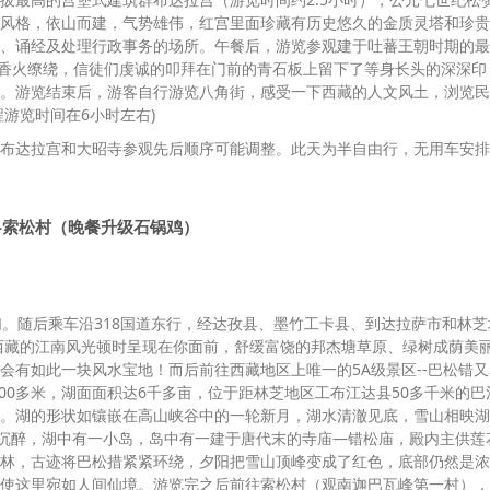
风格，依山而建，气势雄伟，红宫里面珍藏有历史悠久的金质灵塔和珍贵
、诵经及处理行政事务的场所。午餐后，游览参观建于吐蕃王朝时期的最
终日香火缭绕，信徒们虔诚的叩拜在门前的青石板上留下了等身长头的深深印
。游览结束后，游客自行游览八角街，感受一下西藏的人文风土，浏览民
游览时间在6小时左右)
布达拉宫和大昭寺参观先后顺序可能调整。此天为半自由行，无用车安排
合-索松村（晚餐升级石锅鸡）
们。随后乘车沿318国道东行，经达孜县、墨竹工卡县、到达拉萨市和林芝
西藏的江南风光顿时呈现在你面前，舒缓富饶的邦杰塘草原、绿树成荫美
会有如此一块风水宝地！而后前往西藏地区上唯一的5A级景区--巴松错又
700多米，湖面面积达6千多亩，位于距林芝地区工布江达县50多千米的巴
。湖的形状如镶嵌在高山峡谷中的一轮新月，湖水清澈见底，雪山相映湖
人沉醉，湖中有一小岛，岛中有一建于唐代末的寺庙—错松庙，殿内主供莲
林，古迹将巴松措紧紧环绕，夕阳把雪山顶峰变成了红色，底部仍然是浓
使这里宛如人间仙境。游览完之后前往索松村（观南迦巴瓦峰第一村），