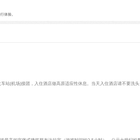
旅行体验。
火车站(机场)接团，入住酒店做高原适应性休息。当天入住酒店请不要洗头
拔最高的宫堡式建筑群布达拉宫（游览时间约2.5小时），公元七世纪松