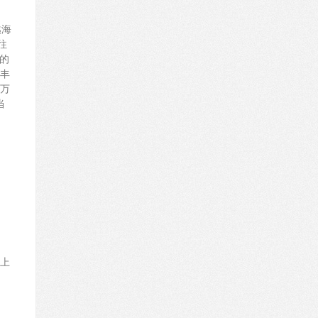
越海
往
的
丰
万
当
上