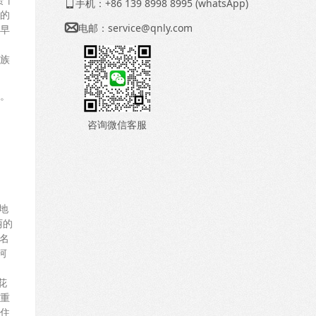
手机：+86 139 8998 8995 (whatsApp)

的
电邮：
service@qnly.com

早
族
。
咨询微信客服
地
丽的
名
河
花
重
住