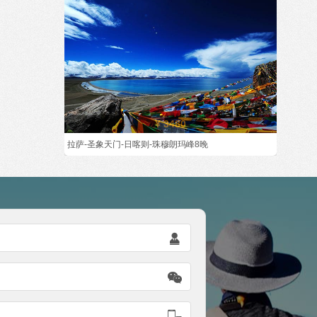
¥ 3480
拉萨-圣象天门-日喀则-珠穆朗玛峰8晚


