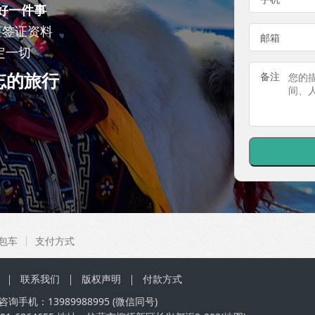
好一件事
查签证资料
邮箱
定一切
忘的旅行
备注
包车
支付方式
联系我们
版权声明
付款方式
咨询手机：
13989988995
(微信同号)