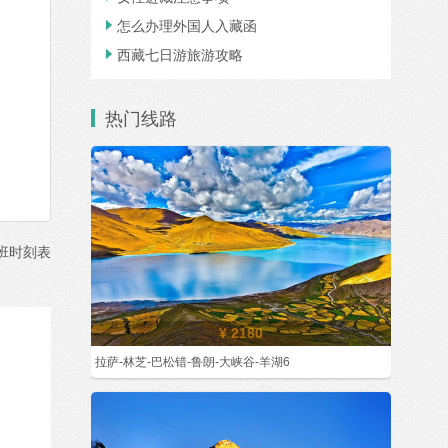
怎么办理外国人入藏函

西藏七日游旅游攻略

热门线路
班时刻表
¥ 2180
拉萨-林芝-巴松错-鲁朗-大峡谷-羊湖6