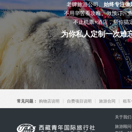
老牌旅游公司、
始终专注做
不用辛苦看攻略、做预订、
不止机票+酒店，帮你搞
为你私人定制一次难
常见问题：
购物店说明
自费项目说明
旅游合同
租车
关于我们
旅游顾问