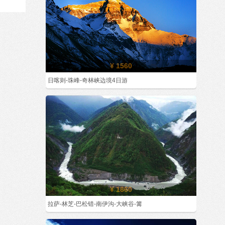
¥ 1560
日喀则-珠峰-奇林峡边境4日游
¥ 1860
拉萨-林芝-巴松错-南伊沟-大峡谷-篝