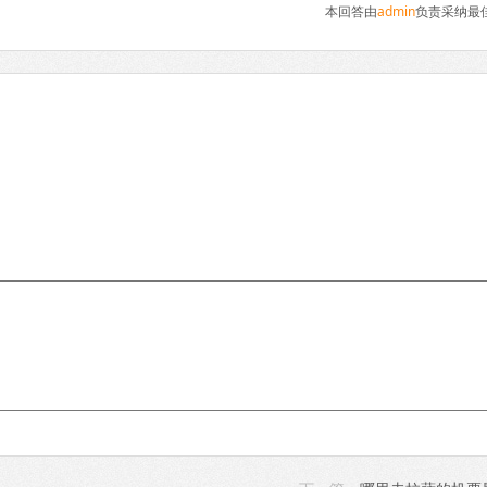
本回答由
admin
负责采纳最