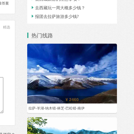
佳答案
去西藏玩一周大概多少钱？

报团去拉萨旅游多少钱?

精选
热门线路
¥ 2460
拉萨-羊湖-纳木错-林芝-巴松错-南伊