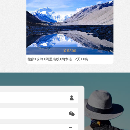
¥ 9800
拉萨+珠峰+阿里南线+纳木错 12天11晚


