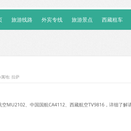
页
旅游线路
外宾专线
旅游景点
西藏租车
p属地: 拉萨
U2102、中国国航CA4112、西藏航空TV9816，详细了解