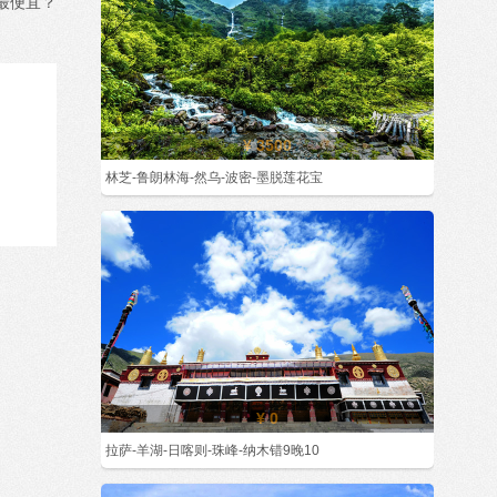
最便宜？
¥ 3500
林芝-鲁朗林海-然乌-波密-墨脱莲花宝
¥ 0
拉萨-羊湖-日喀则-珠峰-纳木错9晚10