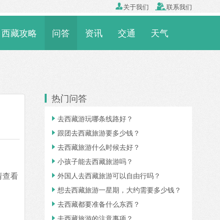

关于我们

联系我们
西藏攻略
问答
资讯
交通
天气
热门问答
去西藏游玩哪条线路好？

跟团去西藏旅游要多少钱？

去西藏旅游什么时候去好？

小孩子能去西藏旅游吗？

请查看
外国人去西藏旅游可以自由行吗？

想去西藏旅游一星期，大约需要多少钱？

去西藏都要准备什么东西？

去西藏旅游的注意事项？
