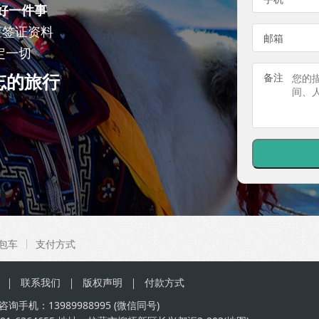
好一件事
查签证资料
邮箱
定一切
忘的旅行
备注
包车
支付方式
联系我们
版权声明
付款方式
咨询手机：
13989988995
(微信同号)