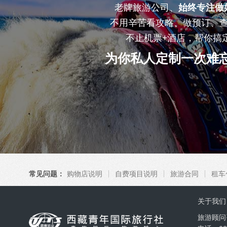
老牌旅游公司、
始终专注做
不用辛苦看攻略、做预订、
不止机票+酒店，帮你搞
为你私人定制一次难
常见问题：
购物店说明
自费项目说明
旅游合同
租车
关于我们
旅游顾问