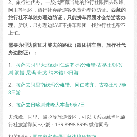
2、旅行社代办。一般找西藏当地的旅行社跟团去珠峰、
阿里等地区，旅行社会给游客免费办理边防证。
西藏的
旅行社不单独办理边防证，只能拼车跟团才会给游客办
理
。所以，只办理边防证不拼车跟团，找旅行社也帮不
上忙。
需要办理边防证才能去的路线（跟团拼车游、旅行社代
办边防证）：
1、
拉萨去阿里大北线冈仁波齐-玛旁雍错-古格王朝-改
则-洞措-尼玛-班戈-纳木错13日游
2、
拉萨去阿里南线玛旁雍错、冈仁波齐、古格王朝7晚
8日游
3、
拉萨去日喀则珠峰大本营6晚7日
去珠峰、阿里、墨脱等旅游景区，可以联系西藏当地旅
行社旅游顾问~小媛：139 8998 8995 微信同号
相关阅读：
国内游客办理西藏边境证指南