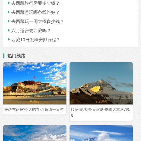
去西藏旅行需要多少钱？

去西藏游玩哪条线路好？

去西藏玩一周大概多少钱？

六月适合去西藏吗？

西藏10日怎样安排行程？

热门线路
¥ 380
¥ 2360
拉萨布达拉宫-大昭寺-八角街一日游
拉萨-纳木措-日喀则-珠峰大本营7晚
8