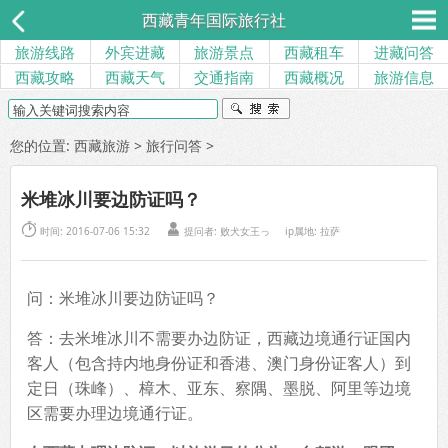
西藏青年国际旅行社
旅游线路
外宾进藏
旅游景点
西藏租车
进藏问答
西藏攻略
西藏天气
交通指南
西藏概况
旅游信息
您的位置:
西藏旅游
>
旅行问答
>
米堆冰川要边防证吗？


时间: 2016-07-06 15:32
提问者: 败犬女王っ
ip属地: 拉萨
问：米堆冰川要边防证吗？
答：去米堆冰川不需要办边防证，西藏边境通行证国内
客人（包含持内地身份证和香港、澳门身份证客人）到
定日（珠峰）、樟木、亚东、察隅、墨脱、阿里等边境
区需要办理边境通行证。