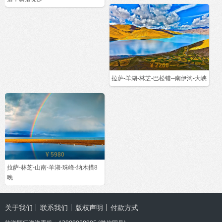
¥ 2260
拉萨-羊湖-林芝-巴松错--南伊沟-大峡
¥ 5980
拉萨-林芝-山南-羊湖-珠峰-纳木措8
晚
关于我们
联系我们
版权声明
付款方式