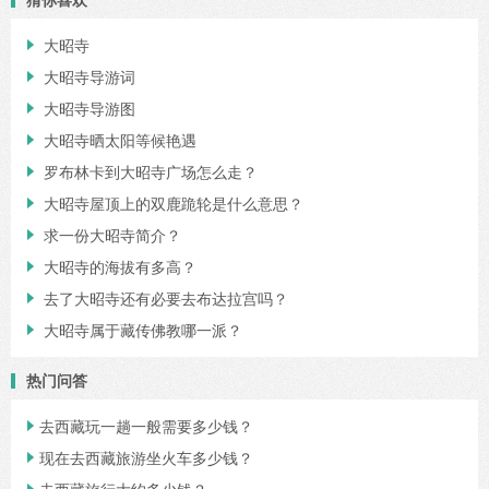
大昭寺

大昭寺导游词

大昭寺导游图

大昭寺晒太阳等候艳遇

罗布林卡到大昭寺广场怎么走？

大昭寺屋顶上的双鹿跪轮是什么意思？

求一份大昭寺简介？

大昭寺的海拔有多高？

去了大昭寺还有必要去布达拉宫吗？

大昭寺属于藏传佛教哪一派？

热门问答
去西藏玩一趟一般需要多少钱？

现在去西藏旅游坐火车多少钱？
