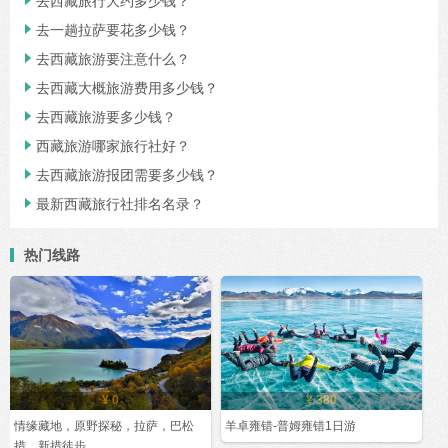
去西藏旅行大约多少钱？

去一趟拉萨要花多少钱？

去西藏旅游要注意什么？

去西藏大概旅游费用多少钱？

去西藏旅游要多少钱？

西藏旅游哪家旅行社好？

去西藏旅游报团需要多少钱？

最新西藏旅行社排名名录？

热门线路
¥ 0
¥ 380
情缘藏地，原野探秘，拉萨，巴松
羊卓雍错-普姆雍错1日游
措，新措徒步