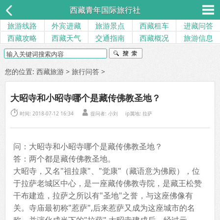
西藏青年国际旅行社
旅游线路
外宾进藏
旅游景点
西藏租车
进藏问答
西藏攻略
西藏天气
交通指南
西藏概况
旅游信息
您的位置:
西藏旅游
>
旅行问答
>
大昭寺和小昭寺哪个是藏传佛教圣地？


时间: 2018-07-12 16:34
提问者:
小刘
ip属地: 拉萨
问：大昭寺和小昭寺哪个是藏传佛教圣地？
答：两个都是藏传佛教圣地。
大昭寺，又名"祖拉康"、"觉康"（藏语意为佛殿），位
于拉萨老城区中心，是一座藏传佛教寺院，是藏王松赞
干布建造，拉萨之所以有"圣地"之誉，与这座佛像有
关。寺庙最初称"惹萨",后来惹萨又成为这座城市的名