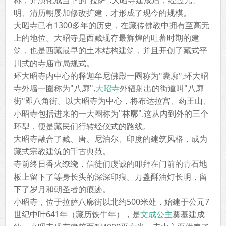
称，并演化成当下的"拉萨".大昭寺建成后，经过元、
明、清历朝屡加修改扩建，才形成了现今的规模。
大昭寺已有1300多年的历史，在藏传佛教中拥有至高无
上的地位。大昭寺是西藏现存最辉煌的吐蕃时期的建
筑，也是西藏最早的土木结构建筑，并且开创了藏式平
川式的寺庙市局规式。
环大昭寺内中心的释迦牟尼佛殿一圈称为"囊廓",环大昭
寺外墙一圈称为"八廓",
大昭寺
外辐射出的街道叫"八廓
街"即八角街。以大昭寺为中心，将布达拉宫、药王山、
小昭寺包括进来的一大圈称为"林廓".这从内到外的三个
环型，便是藏民们行转经仪式的路线。
大昭寺融合了藏、唐、尼泊尔、印度的建筑风格，成为
藏式宗教建筑的千古典范。
寺前终日香火缭绕，信徒们虔诚的叩拜在门前的青石地
板上留下了等身长头的深深印痕。万盏酥油灯长明，留
下了岁月和朝圣者的痕迹。
小昭寺，位于拉萨八廓街以北约500米处，始建于公元7
世纪中叶641年（藏历铁牛年），是
文成公主
奠基建成