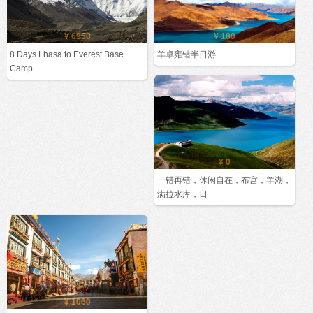
¥ 6950
¥ 180
8 Days Lhasa to Everest Base
羊卓雍错半日游
Camp
¥ 0
一错再错，休闲自在，布宫，羊湖，
满拉水库，日
¥ 1060