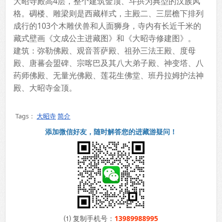
大昭寺殿高4层，整个建筑金顶、斗拱为典型的汉族风
格。碉楼、雕梁则是西藏样式，主殿二、三层檐下排列
成行的103个木雕伏兽和人面狮身，寺内有长近千米的
藏式壁画《文成公主进藏图》和《大昭寺修建图》。
建筑：弥勒佛殿、观音菩萨殿、祖孙三法王殿、度母
殿、唐蕃会盟碑、宗喀巴及其八大弟子殿、神变塔、八
药师佛殿、无量光佛殿、莲花生佛堂、班丹拉姆护法神
殿、大昭寺金顶。
Tags：
大昭寺
简介
添加微信好友，随时解答您的进藏游疑问！
⑴ 复制手机号：
13989988995