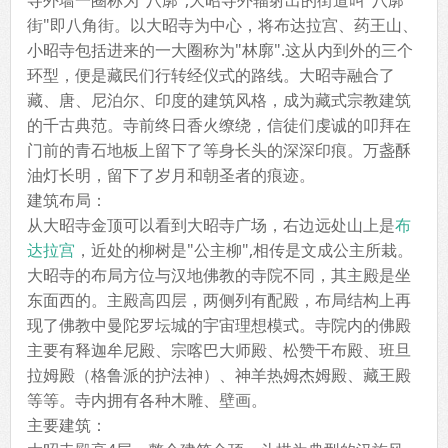
寺外墙一圈称为"八廓",大昭寺外辐射出的街道叫"八廓
街"即八角街。以大昭寺为中心，将布达拉宫、药王山、
小昭寺包括进来的一大圈称为"林廓".这从内到外的三个
环型，便是藏民们行转经仪式的路线。大昭寺融合了
藏、唐、尼泊尔、印度的建筑风格，成为藏式宗教建筑
的千古典范。寺前终日香火缭绕，信徒们虔诚的叩拜在
门前的青石地板上留下了等身长头的深深印痕。万盏酥
油灯长明，留下了岁月和朝圣者的痕迹。
建筑布局：
从大昭寺金顶可以看到大昭寺广场，右边远处山上是
布
达拉宫
，近处的柳树是"公主柳",相传是文成公主所栽。
大昭寺的布局方位与汉地佛教的寺院不同，其主殿是坐
东面西的。主殿高四层，两侧列有配殿，布局结构上再
现了佛教中曼陀罗坛城的宇宙理想模式。寺院内的佛殿
主要有释迦牟尼殿、宗喀巴大师殿、松赞干布殿、班旦
拉姆殿（格鲁派的护法神）、神羊热姆杰姆殿、藏王殿
等等。寺内拥有各种木雕、壁画。
主要建筑：