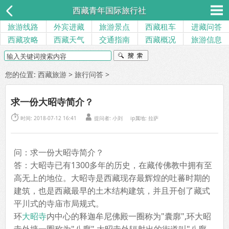
西藏青年国际旅行社
旅游线路
外宾进藏
旅游景点
西藏租车
进藏问答
西藏攻略
西藏天气
交通指南
西藏概况
旅游信息
您的位置:
西藏旅游
>
旅行问答
>
求一份大昭寺简介？


时间: 2018-07-12 16:41
提问者:
小刘
ip属地: 拉萨
问：求一份大昭寺简介？
答：大昭寺已有1300多年的历史，在藏传佛教中拥有至
高无上的地位。大昭寺是西藏现存最辉煌的吐蕃时期的
建筑，也是西藏最早的土木结构建筑，并且开创了藏式
平川式的寺庙市局规式。
环
大昭寺
内中心的释迦牟尼佛殿一圈称为"囊廓",环大昭