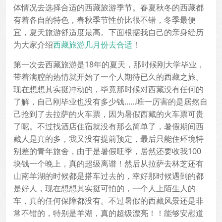
体情况去选择合适的西藏旅游季节。春夏秋冬的西藏都
有着各自的特色，春秋季节性价比很不错，冬季最便
宜，夏天旅游舒适度最高。下面根据我自己的亲身经历
为大家介绍
西藏旅游几月份去合适
！
第一次去西藏旅游是18年的夏天，那时候刚大学毕业，
带着满腔的热情就开始了一个人期待已久的西藏之旅。
现在想想其实挺冲动的，毕竟那时候对西藏没有任何的
了解，自己刚毕业也没有多少钱......唯一厉害的是居然自
己抢到了去拉萨的火车票，因为暑假西藏的火车票可贵
了呢。不过找酒店住宿就没有那么简单了，暑假期间西
藏人是真的多，我又没有提前预定，最后只能住环境特
别差的青年旅舍，由于是暑假旺季，居然还要收我100
块钱一个晚上，真的超级离谱！然后从拉萨去林芝还有
山南羊湖的时候都是搭车过去的，幸好那时候遇到的都
是好人，现在想想其实挺可怕的，一个人上陌生人的
车，真的任何保障都没有。不过暑假的西藏风景还是非
常不错的，特别是羊湖，真的超级漂亮！！能够安慰道