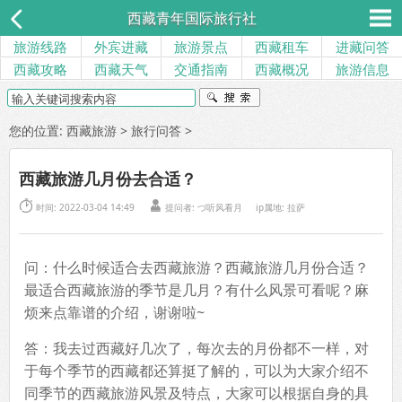
西藏青年国际旅行社
旅游线路
外宾进藏
旅游景点
西藏租车
进藏问答
西藏攻略
西藏天气
交通指南
西藏概况
旅游信息
您的位置:
西藏旅游
>
旅行问答
>
西藏旅游几月份去合适？


时间: 2022-03-04 14:49
提问者: づ听风看月
ip属地: 拉萨
问：什么时候适合去西藏旅游？西藏旅游几月份合适？
最适合西藏旅游的季节是几月？有什么风景可看呢？麻
烦来点靠谱的介绍，谢谢啦~
答：我去过西藏好几次了，每次去的月份都不一样，对
于每个季节的西藏都还算挺了解的，可以为大家介绍不
同季节的西藏旅游风景及特点，大家可以根据自身的具