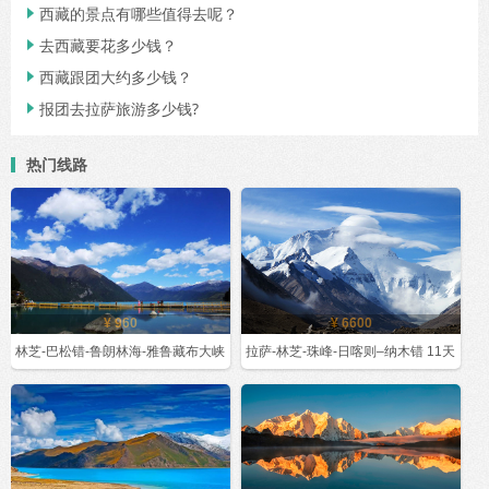
西藏的景点有哪些值得去呢？

去西藏要花多少钱？

西藏跟团大约多少钱？

报团去拉萨旅游多少钱?

热门线路
¥ 960
¥ 6600
林芝-巴松错-鲁朗林海-雅鲁藏布大峡
拉萨-林芝-珠峰-日喀则–纳木错 11天