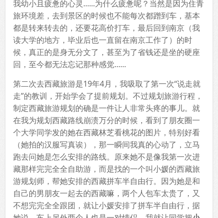
我幼小且疲惫的心灵......为什么疲惫呢？当然是因为住青
旅环境差，去到景区的时候也不能每次都蹭到车，基本
都是转来转去的，还要花高价打车，最后回到南京（我
读大学的地方，毕业后也一直留在南京工作了）的时
候，真正的是身无分文了，甚至为了省钱还是坐的硬座
回，至今都无法忘记那种感觉......
第二次去西藏旅游是19年4月，我吸取了第一次“说走就
走”的教训，开始学会了提前规划。不过规划旅游行程，
制定西藏旅游规划的确是一件让人非常头疼的事儿。就
在我为规划西藏路线崩溃万分的时候，看到了朋友圈一
个大学同学发的她在西藏林芝看桃花的图片，特别好看
（她拍的汉服写真诶），那一瞬间我真的心动了，立马
跑去问她是怎么安排的路线。原来她不是像我第一次进
藏那样完完全全自助游，而是找的一个叫小媛的西藏旅
游规划师，帮她安排的西藏拼车半自由行。因为她是和
自己的男朋友一起去的西藏嘛，两个人包车太贵了，又
不想完完全全跟团，就让小媛安排了拼车半自由行，据
她说，车上另外两个人也是一对情侣。我就让同学把
小