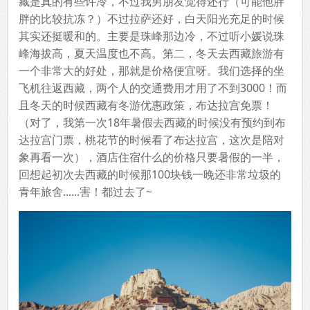
藏是真的有些许冷，不过我男朋友觉得还行（可能他胖
胖的比较抗冻？）不过拉萨还好，白天阳光充足的时候
其实还挺暖和的。主要是珠峰那边冷，不过听小媛说珠
峰海拔高，夏天温度也不高。第二，冬天去西藏旅游有
一个非常大的好处，那就是价格便宜呀。我们选择的坐
飞机往返西藏，两个人的交通费用才用了不到3000！而
且冬天的时候西藏有冬游优惠政策，布达拉宫免票！
（对了，我第一次18年暑假去西藏的时候没有预约到布
达拉宫门票，桃花节的时候看了布达拉宫，这次是陪对
象再看一次），酒店住宿什么的价格只要暑假的一半，
回想起初次去西藏的时候那100块钱一晚还非常垃圾的
青年旅舍......害！都过去了~