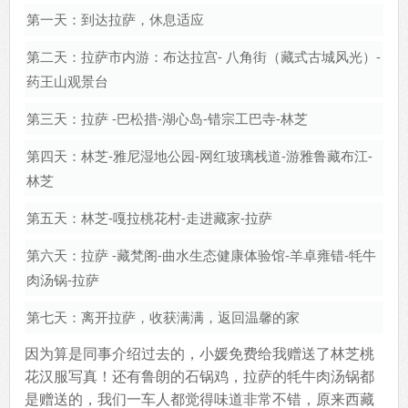
第一天：到达拉萨，休息适应
第二天：拉萨市内游：布达拉宫- 八角街（藏式古城风光）-
药王山观景台
第三天：拉萨 -巴松措-湖心岛-错宗工巴寺-林芝
第四天：林芝-雅尼湿地公园-网红玻璃栈道-游雅鲁藏布江-
林芝
第五天：林芝-嘎拉桃花村-走进藏家-拉萨
第六天：拉萨 -藏梵阁-曲水生态健康体验馆-羊卓雍错-牦牛
肉汤锅-拉萨
第七天：离开拉萨，收获满满，返回温馨的家
因为算是同事介绍过去的，小媛免费给我赠送了林芝桃
花汉服写真！还有鲁朗的石锅鸡，拉萨的牦牛肉汤锅都
是赠送的，我们一车人都觉得味道非常不错，原来西藏