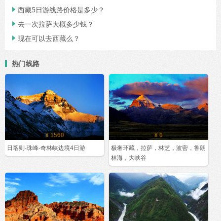
西藏5日游线路价格是多少？

去一次拉萨大概多少钱？

现在可以去西藏么？

热门线路
¥ 1560
¥ 0
日喀则-珠峰-奇林峡边境4日游
极奢环藏，拉萨，林芝，波密，鲁朗
林海，大峡谷