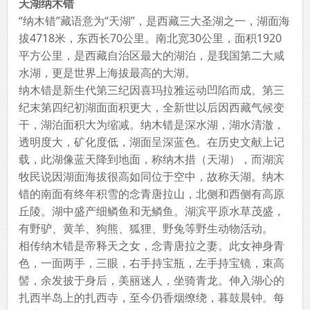
天湖纳木错
“纳木错”藏语意为“天湖”，是西藏三大圣湖之一，湖面海
拔4718米，东西长70公里。南北宽30公里，面积1920
平方公里，是西藏自治区最大的湖泊，是我国第二大咸
水湖，更是世界上海拔最高的大湖。
纳木错是新生代第三纪因喜玛拉雅运动凹陷而成。第三
纪末第四纪初湖面面积更大，全新世以后因西藏气候变
干，湖泊面积大为缩减。纳木错是深水湖，湖水清澈，
透明度大，矿化度低，湖面呈深蓝色。在历史文献上记
载，此湖像蓝天降到地面，称纳木措（天湖），而湖滨
牧民说因湖面海拔很高如同位于空中，故称天湖。纳木
错的南面有终年积雪的念青唐拉山，北侧和西侧有高原
丘陵。湖中盛产细鳞鱼和无鳞鱼。湖滨平原水草茂盛，
有野驴、黄羊、狗熊、狐狸、野兔等野生动物活动。
相传纳木错是帝释天之女，念青唐拉之妻。此女神身青
色，一面两手，三眼，右手持宝瓶，左手持宝镜，束高
髻，余发披于身后，美丽迷人，坐骑青龙。伸入湖心的
扎西半岛上的扎西寺，至今仍香烟缭绕，暮鼓晨钟。每