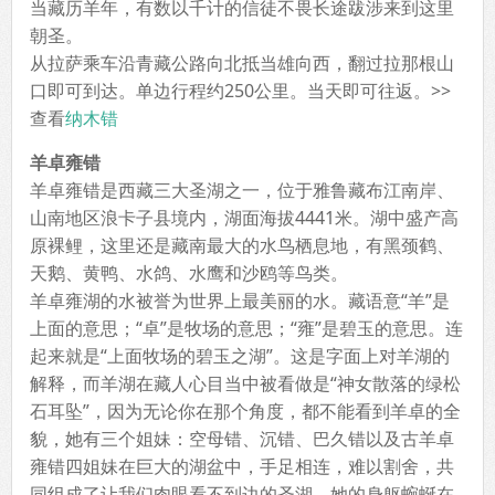
当藏历羊年，有数以千计的信徒不畏长途跋涉来到这里
朝圣。
从拉萨乘车沿青藏公路向北抵当雄向西，翻过拉那根山
口即可到达。单边行程约250公里。当天即可往返。>>
查看
纳木错
羊卓雍错
羊卓雍错是西藏三大圣湖之一，位于雅鲁藏布江南岸、
山南地区浪卡子县境内，湖面海拔4441米。湖中盛产高
原裸鲤，这里还是藏南最大的水鸟栖息地，有黑颈鹤、
天鹅、黄鸭、水鸽、水鹰和沙鸥等鸟类。
羊卓雍湖的水被誉为世界上最美丽的水。藏语意“羊”是
上面的意思；“卓”是牧场的意思；“雍”是碧玉的意思。连
起来就是“上面牧场的碧玉之湖”。这是字面上对羊湖的
解释，而羊湖在藏人心目当中被看做是“神女散落的绿松
石耳坠”，因为无论你在那个角度，都不能看到羊卓的全
貌，她有三个姐妹：空母错、沉错、巴久错以及古羊卓
雍错四姐妹在巨大的湖盆中，手足相连，难以割舍，共
同组成了让我们肉眼看不到边的圣湖。她的身躯蜿蜒在