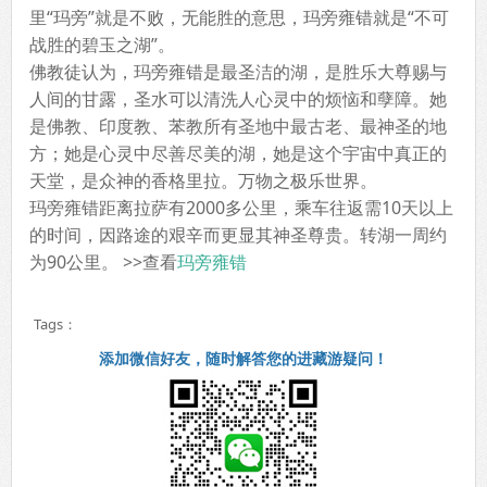
里“玛旁”就是不败，无能胜的意思，玛旁雍错就是“不可
战胜的碧玉之湖”。
佛教徒认为，玛旁雍错是最圣洁的湖，是胜乐大尊赐与
人间的甘露，圣水可以清洗人心灵中的烦恼和孽障。她
是佛教、印度教、苯教所有圣地中最古老、最神圣的地
方；她是心灵中尽善尽美的湖，她是这个宇宙中真正的
天堂，是众神的香格里拉。万物之极乐世界。
玛旁雍错距离拉萨有2000多公里，乘车往返需10天以上
的时间，因路途的艰辛而更显其神圣尊贵。转湖一周约
为90公里。 >>查看
玛旁雍错
Tags：
添加微信好友，随时解答您的进藏游疑问！