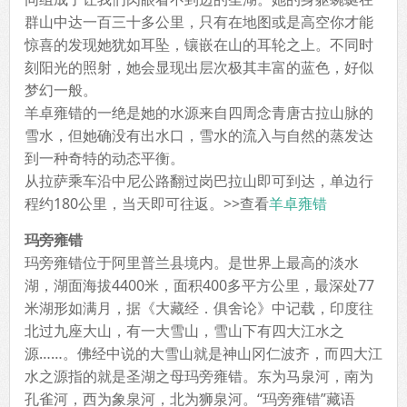
群山中达一百三十多公里，只有在地图或是高空你才能
惊喜的发现她犹如耳坠，镶嵌在山的耳轮之上。不同时
刻阳光的照射，她会显现出层次极其丰富的蓝色，好似
梦幻一般。
羊卓雍错的一绝是她的水源来自四周念青唐古拉山脉的
雪水，但她确没有出水口，雪水的流入与自然的蒸发达
到一种奇特的动态平衡。
从拉萨乘车沿中尼公路翻过岗巴拉山即可到达，单边行
程约180公里，当天即可往返。>>查看
羊卓雍错
玛旁雍错
玛旁雍错位于阿里普兰县境内。是世界上最高的淡水
湖，湖面海拔4400米，面积400多平方公里，最深处77
米湖形如满月，据《大藏经．俱舍论》中记载，印度往
北过九座大山，有一大雪山，雪山下有四大江水之
源……。佛经中说的大雪山就是神山冈仁波齐，而四大江
水之源指的就是圣湖之母玛旁雍错。东为马泉河，南为
孔雀河，西为象泉河，北为狮泉河。“玛旁雍错”藏语