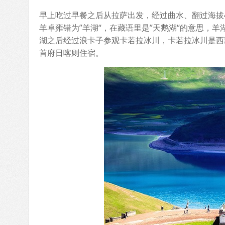
早上吃过早餐之后从拉萨出发，经过曲水、翻过海拔
羊卓雍错为”羊湖“，在藏语里是”天鹅湖“的意思，
湖之后经过浪卡子参观卡若拉冰川，卡若拉冰川是西
首府日喀则住宿。