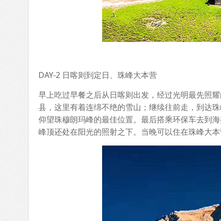
DAY-2 日喀则到定日、珠峰大本营
早上吃过早餐之后从日喀则出发，经过光明最先照耀
县，这里有着连绵不绝的雪山；继续往前走，到达珠
仰望珠穆朗玛峰的最佳位置。最后搭乘环保车去到海
峰顶还处在阳光的照射之下。当晚可以住在珠峰大本