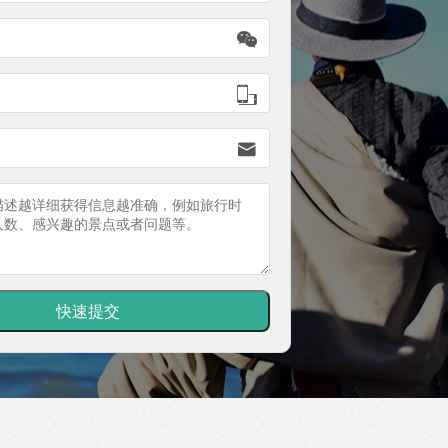


