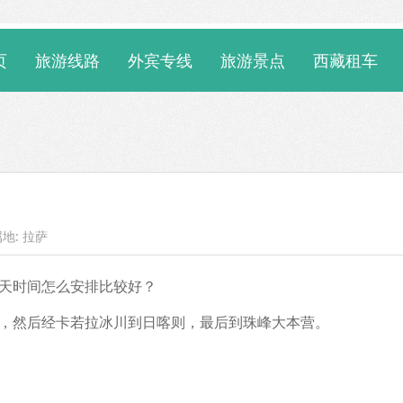
页
旅游线路
外宾专线
旅游景点
西藏租车
属地: 拉萨
天时间怎么安排比较好？
，然后经卡若拉冰川到日喀则，最后到珠峰大本营。