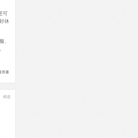
还可
好休
服、
。
佳答案
精选