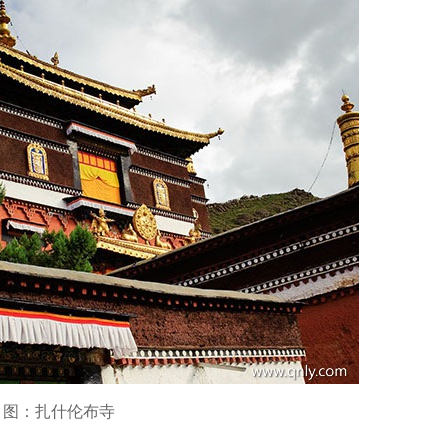
图：扎什伦布寺