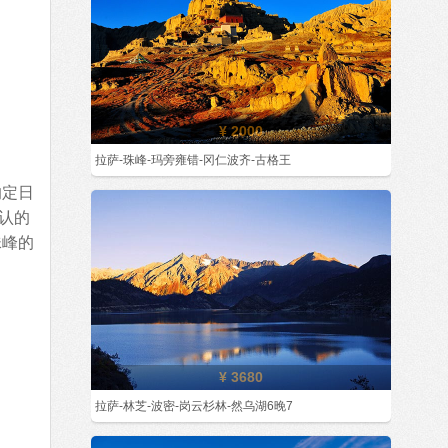
¥ 2000
拉萨-珠峰-玛旁雍错-冈仁波齐-古格王
的定日
认的
珠峰的
¥ 3680
拉萨-林芝-波密-岗云杉林-然乌湖6晚7