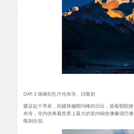
DAY-3 珠峰到扎什伦布寺、日喀则
建议起个早床，拍摄珠穆朗玛峰的日出，迎着朝阳接
布寺，寺内供奉着世界上最大的室内铜坐佛像强巴佛
喀则住宿。