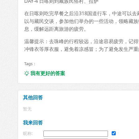
DAY-4 日喀则到藏族民俗村、拉萨
在日喀则吃完早餐之后沿318国道行车，中途可以
以与藏民交谈，参加他们举办的一些活动，领略藏族
息，缓解远距离旅游的疲劳。
温馨提示：去珠峰的行程较远，沿途容易疲劳，记得
冲锋衣等厚衣服，避免着凉感冒；为了避免发生严重
Tags：
我有更好的答案

其他回答
暂无
我来回答
昵称: