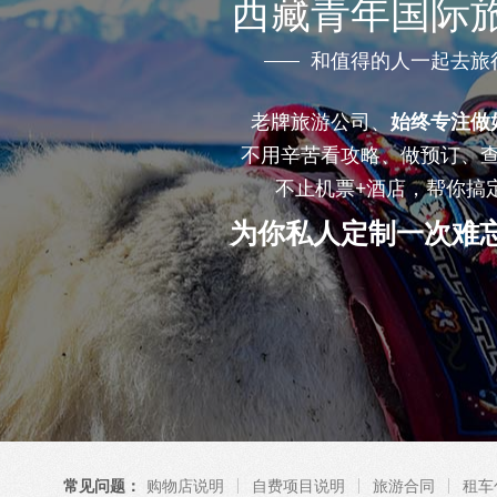
西藏青年国际
和值得的人一起去旅
老牌旅游公司、
始终专注做
不用辛苦看攻略、做预订、
不止机票+酒店，帮你搞
为你私人定制一次难
常见问题：
购物店说明
自费项目说明
旅游合同
租车