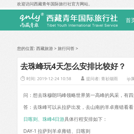
欢迎访问西藏青年国际旅行社官方网站。
首
您的位置:
西藏旅游
>
旅行问答
>
去珠峰玩4天怎么安排比较好？
时间: 2019-12-24 10:58
提问者: 青衫烟雨
ip


问：想去珠穆朗玛峰领略世界第一高峰的风采，有四
答：去珠峰可以从拉萨出发，去山南的羊卓雍错看看
日喀则、珠峰4日游
具体行程安排如下：
DAY-1 拉萨到羊卓雍错、日喀则