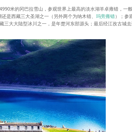
4990米的冈巴拉雪山，参观世界上最高的淡水湖羊卓雍错，一
羊湖还是西藏三大圣湖之一（另外两个为纳木错、
玛旁雍错
）；参
藏三大大陆型冰川之一，是年楚河东部源头；最后经江孜古城去