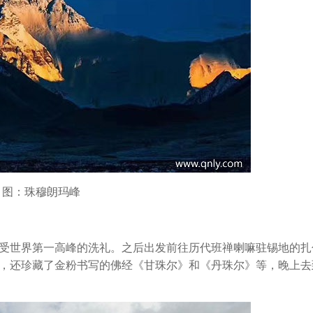
图：珠穆朗玛峰
受世界第一高峰的洗礼。之后出发前往历代班禅喇嘛驻锡地的扎
，还珍藏了金粉书写的佛经《甘珠尔》和《丹珠尔》等，晚上去