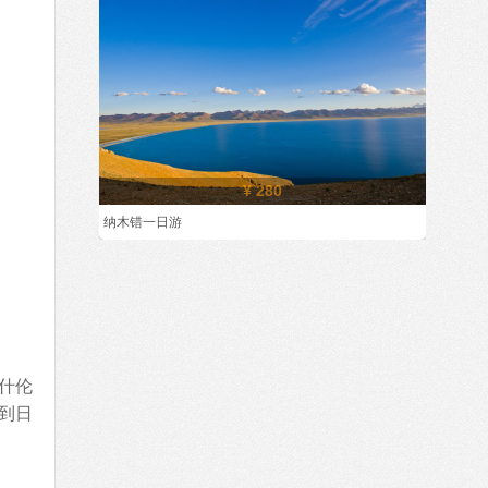
¥ 280
纳木错一日游
什伦
到日