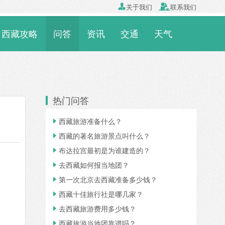

关于我们

联系我们
西藏攻略
问答
资讯
交通
天气
热门问答
西藏旅游准备什么？

西藏的著名旅游景点叫什么？

布达拉宫最初是为谁建造的？

去西藏如何报当地团？

第一次北京去西藏准备多少钱？

西藏十佳旅行社是哪几家？

去西藏旅游费用多少钱？

西藏旅游当地团靠谱吗？
