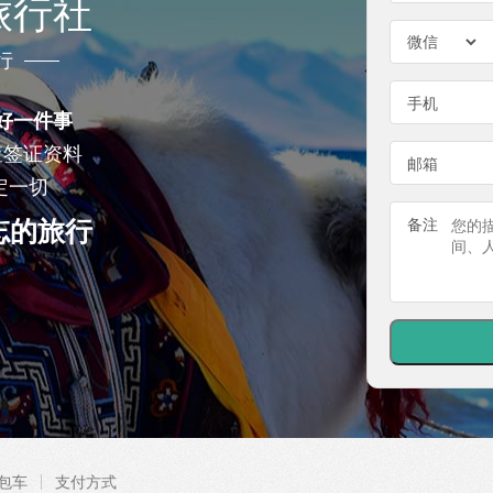
旅行社
行
手机
好一件事
查签证资料
邮箱
定一切
忘的旅行
备注
包车
支付方式