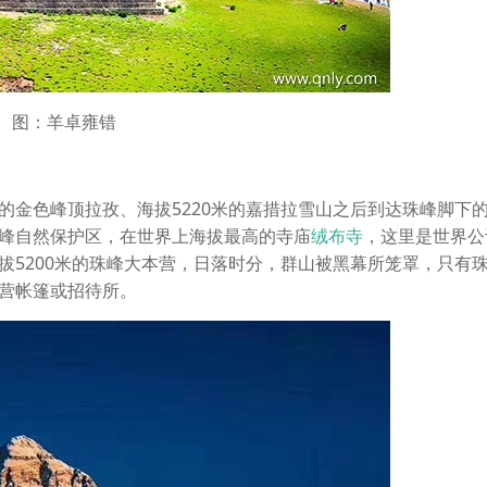
图：羊卓雍错
的金色峰顶拉孜、海拔5220米的嘉措拉雪山之后到达珠峰脚下
峰自然保护区，在世界上海拔最高的寺庙
绒布寺
，这里是世界公
拔5200米的珠峰大本营，日落时分，群山被黑幕所笼罩，只有
营帐篷或招待所。