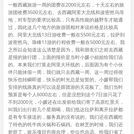
一般西藏旅游一周的团费在2000元左右，十天左右的旅
游团收费3500元左右。去西藏阿里大北线和波密然乌等
地，对车型的要求比较高，只有高性能的越野车才能通
过，因此这几个地方的旅游团相对来说价格是比较高
的。阿里大北线13日游收费一般在5500元左右，拉萨到
波密然乌、珠峰11游的行程收费一般在5000元左右。我
之所以会知道这么清楚是因为，我和朋友们之前去西藏
是报的旅行团，上面的报价是当时小媛小姐姐给我们说
的。本来我们打算走阿里大环线的，后面因为有个小伙
伴只能休假一周，我们就只去西藏一周。这一周过得很
快乐也转瞬即逝，快乐的时光总是短暂的。小媛帮我们
安排的线路真的可以说是跟团游的天花板了。我们当时
预算是每个人6000左右，但是没想到这个7日游只花了
不到2000元，小媛还在出发前给我们寄了高原红景天，
叫我们出行前几个星期喝，我们抵达拉萨和离开拉萨都
是有专车接送的，服务真的没有说的。我们还在西藏吃
了特色的牦牛肉火锅和石锅鸡。在林芝的时候，我们还
射箭了，娱乐项目也很合理，价位也合适。给我们省了