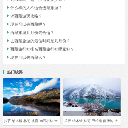
什么样的人不适合进藏旅游？

求西藏游玩攻略？

现在可以去西藏吗？

西藏旅游几月份去合适？

去西藏旅游的最佳时间是几月份？

西藏旅行社排名西藏旅行社哪家好？

现在可以去西藏么？

热门线路
¥ 5580
¥ 2260
拉萨-纳木错-林芝-波密-岗云杉林-米
拉萨-纳木错-林芝-巴松错-南伊沟-大