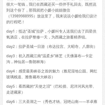
很大一笔钱，我们在西藏还买一些伴手礼回去。既然说
到这个份了，那我就把小媛小姐姐微信
（13989988995）放这里了，我来说说小媛给我们设计
的行程吧！
day1：抵达“圣城”拉萨，小媛叫专人送我们去了四星供
氧酒店，在拉萨整修一天，为西藏之旅蓄精养锐。
day2：拉萨圣城一日游（布达拉宫、大昭寺、八廓街）
day3：初入西藏江南“温柔乡”林芝（天佛瀑布—卡定
沟，神仙居—鲁朗林海）
day4：感受最美峡谷之首的魅力（雅尼湿地公园、网红
玻璃栈道、雅鲁藏布大峡谷）
day5：看西藏的“天使之泪”（巴松措、尼洋河风光带、
走进藏家）
day6：三大圣湖之一（秀色才纳、冠绝山南——羊卓雍