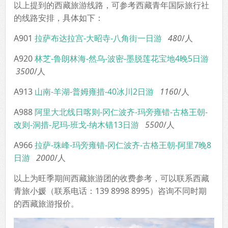
以上提到的西藏旅游线路，可参考西藏青年国际旅行社
的线路安排，具体如下：
A901
拉萨布达拉宫-大昭寺-八角街一日游
480
/人
A920
林芝-鲁朗林海-然乌-波密-墨脱莲花宝地4晚5日游
3500
/人
A913
山南-羊湖-普姆雍措-40冰川2日游
1160
/人
A988
阿里大北线日喀则-冈仁波齐-玛旁雍错-古格王朝-
改则-洞措-尼玛-班戈-纳木错13日游
5500
/人
A966
拉萨-珠峰-玛旁雍错-冈仁波齐-古格王朝-阿里7晚8
日游
2000
/人
以上为旺季期间西藏旅游团的收费参考，可以联系西藏
青旅小媛（联系电话：139 8998 8995）咨询不同时期
的西藏旅游报价。