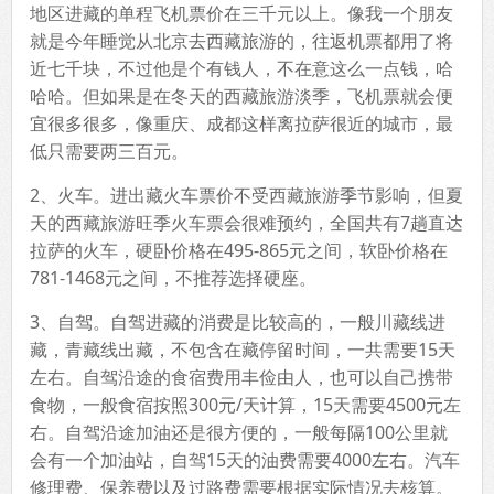
地区进藏的单程飞机票价在三千元以上。像我一个朋友
就是今年睡觉从北京去西藏旅游的，往返机票都用了将
近七千块，不过他是个有钱人，不在意这么一点钱，哈
哈哈。但如果是在冬天的西藏旅游淡季，飞机票就会便
宜很多很多，像重庆、成都这样离拉萨很近的城市，最
低只需要两三百元。
2、火车。进出藏火车票价不受西藏旅游季节影响，但夏
天的西藏旅游旺季火车票会很难预约，全国共有7趟直达
拉萨的火车，硬卧价格在495-865元之间，软卧价格在
781-1468元之间，不推荐选择硬座。
3、自驾。自驾进藏的消费是比较高的，一般川藏线进
藏，青藏线出藏，不包含在藏停留时间，一共需要15天
左右。自驾沿途的食宿费用丰俭由人，也可以自己携带
食物，一般食宿按照300元/天计算，15天需要4500元左
右。自驾沿途加油还是很方便的，一般每隔100公里就
会有一个加油站，自驾15天的油费需要4000左右。汽车
修理费、保养费以及过路费需要根据实际情况去核算。