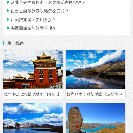
从北京去西藏旅游一趟大概花费多少钱？

自己去西藏旅游攻略怎么安排？

西藏跟旅游团费用多少？

去西藏旅游的注意事项？

热门线路
¥ 3160
¥ 5580
拉萨-林芝-巴松措-大峡谷-日喀则-珠
拉萨-纳木错-林芝-波密-岗云杉林-米