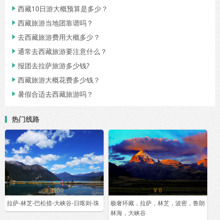
西藏10日游大概预算是多少？

西藏旅游当地团靠谱吗？

去西藏旅游费用大概多少？

通常去西藏旅游要注意什么？

报团去拉萨旅游多少钱?

西藏旅游大概花费多少钱？

暑假合适去西藏旅游吗？

热门线路
¥ 3960
¥ 0
拉萨-林芝-巴松措-大峡谷-日喀则-珠
极奢环藏，拉萨，林芝，波密，鲁朗
林海，大峡谷