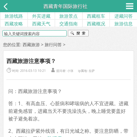
西藏青年国际旅行社
旅游线路
外宾进藏
旅游景点
西藏租车
进藏问答
西藏攻略
西藏天气
交通指南
西藏概况
旅游信息
您的位置:
西藏旅游
>
旅行问答
>
西藏旅游注意事项？


时间: 2016-03-13 10:21
提问者:
小张
ip属地: 拉萨
问：西藏旅游注意事项？
答：1、有高血压、心脏病和哮喘病的人不宜进藏。进藏
前避免感冒，进藏当天不要洗澡洗头，晚上睡觉要盖好
被子避免着凉。
2、西藏拉萨紫外线强，有日光城之称。要注意防晒，带