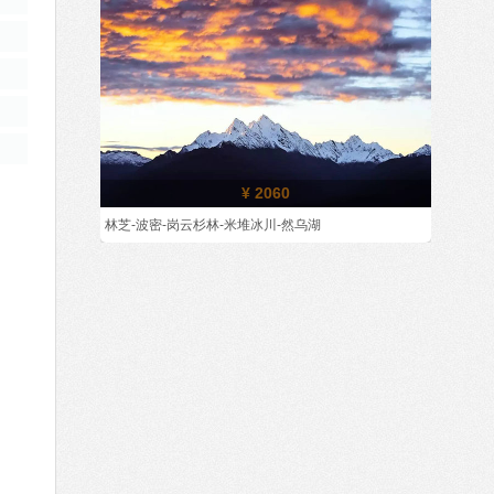
¥ 2060
林芝-波密-岗云杉林-米堆冰川-然乌湖