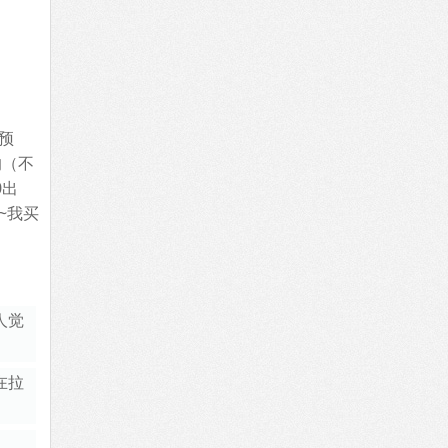
预
的（不
0出
~我买
人觉
在拉