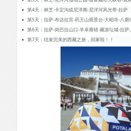
第4天：林芝-卡定沟或尼洋阁-尼洋河风光带-拉萨
第5天：拉萨-布达拉宫-药王山观景台-大昭寺-八廓
第6天：拉萨-岗巴拉山口-羊卓雍错-藏游坛城-拉萨
第7天：结束完美的西藏之旅，回家啦！！