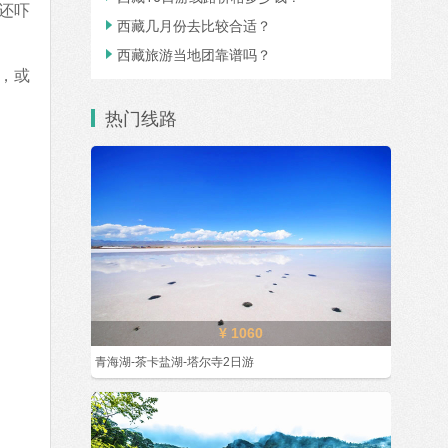
还吓
西藏几月份去比较合适？

西藏旅游当地团靠谱吗？

，或
热门线路
¥ 1060
青海湖-茶卡盐湖-塔尔寺2日游