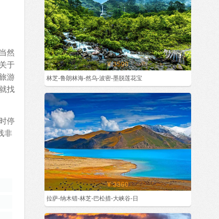
当然
关于
¥ 3500
旅游
林芝-鲁朗林海-然乌-波密-墨脱莲花宝
就找
时停
线非
¥ 3360
拉萨-纳木错-林芝-巴松措-大峡谷-日