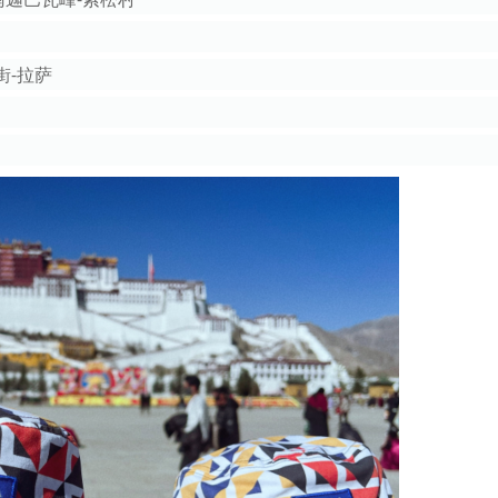
街-拉萨
。