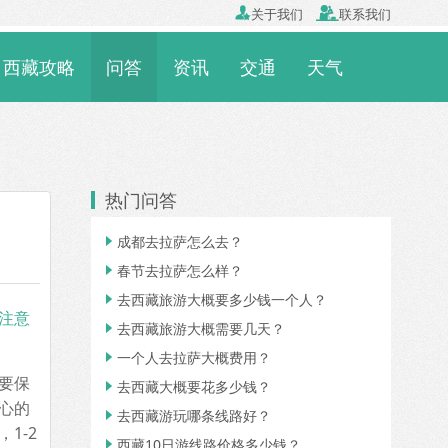

关于我们

联系我们
西藏攻略
问答
资讯
交通
天气
热门问答
成都去拉萨怎么去？

春节去拉萨怎么样？

去西藏旅游大概要多少钱一个人？

注意
去西藏旅游大概需要几天？

一个人去拉萨大概费用？

要保
去西藏大概要花多少钱？

心的
去西藏游玩哪条线路好？

1-2
西藏10日游线路价格多少钱？
