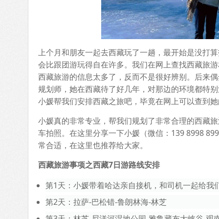
上个月和朋友一起去西藏玩了一趟，最开始是没打算
会比跟团游玩得自在许多。我们在网上查找西藏旅游
西藏旅游的信息太多了，反而不是很好辨别。后来偶
规划师，她在西藏待了好几年，对那边的环境都特别
小媛帮我们安排西藏之旅吧，毕竟在网上可以查到她
小媛真的非常专业，帮我们规划了非常合理的西藏旅
车拍照。在这里分享一下小媛（微信：139 8998
常合适，在这里也推荐给大家。
西藏旅游事项之西藏7日游路线安排
第1天：小媛带着哈达亲自接机，和司机一起给我
第2天：拉萨-巴松错-鲁朗林海-林芝
第3天：林芝-尼洋河湿地公园-雅鲁藏布大峡谷-观