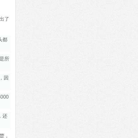
出了
头都
是所
，因
00
，还
楚，